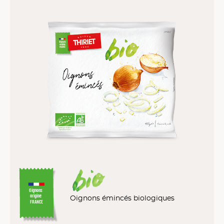
Oignons
origine
Oignons émincés biologiques
FRANCE