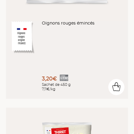
Oignons rouges émincés
Oignons
rouges
origine
FRANCE
3,20€
Sachet de 450 g
7,11€/kg