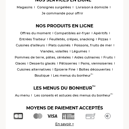
Magasins
Consignes surgelées
Livraison à domicile
Je commande pour offrir
NOS PRODUITS EN LIGNE
Offres du moment
Compatibles air-fryer
Apéritifs
Entrées Traiteur
Feuilletés, crêpes, snacking
Pizzas
Cuisines d'ailleurs
Plats cuisinés
Poissons, fruits de mer
Viandes, volailles
Légumes
Pommes de terre, pâtes, céréales
Aides culinaires
Fruits
Glaces
Desserts glacés
Pâtisseries
Pains, viennoiseries
Cuisines alternatives
Epicerie Fine
Boîtes découvertes
™
Boutique
Les menus du bonheur
™
LES MENUS DU BONHEUR
™
Au menu
Les conseils et astuces des menus du bonheur
MOYENS DE PAIEMENT ACCEPTÉS
En savoir +