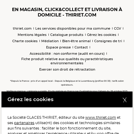
EN MAGASIN, CLICK&COLLECT ET LIVRAISON À
DOMICILE - THIRIET.COM
thiriet.com
Les services disponibles pour ma commune
CGV
Mentions légales
Catalogue produits
Gérez les cookies
Charte cookies
Médiation
Bien-être animal
Consignes de tri
Espace presse
Contact
Accessibilité : non conforme (audit en cours)
Fiche produit relative aux qualités ou caractéristiques
environnementales
Exercer son droit de rétractation
*Depuis la France : prix d’un appel local - Depuis la Belgique et le Luxembourg (préfixe 00 33) : tarifs selon
opérateurs.
Meilleure marque : catégorie surgelés. Etude réalisée en France par Qualimétrie pour Gabaon du 28 octobre 2025
au 02 février 2026 auprès de 122 503 consommateurs.
Gérez les cookies
Meilleure chaîne de magasins, Meilleur e-commerçant, Meilleure relation clients : catégorie surgelés. Étude
réalisée en France par Qualimétrie pour Gabaon du 27 Mars au 07 Juillet 2025 sur 1 246 417 votes.
La Société GLACES THIRIET, éditeur du site
www.thiriet.com
et
ses
partenaires
utilise(nt) des cookies et technologies similaires
POUR VOTRE SANTÉ, MANGEZ AU MOINS CINQ FRUITS ET
aux fins suivantes : faciliter le bon fonctionnement du site,
LÉGUMES PAR JOUR.
WWW.MANGERBOUGER.FR
analyser et améliorer l’expérience utilisateur et/ou son offre de