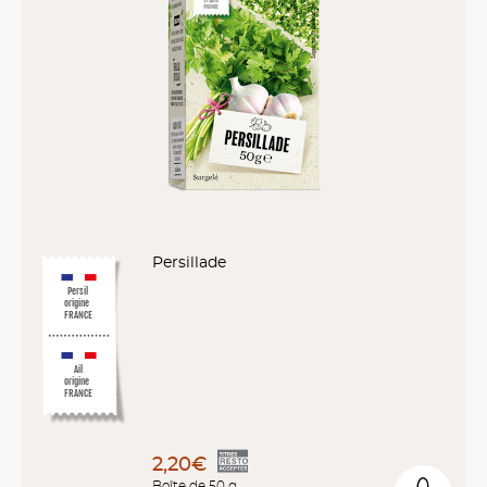
Persillade
Persil
origine
FRANCE
Ail
origine
FRANCE
2,20€
Boîte de 50 g