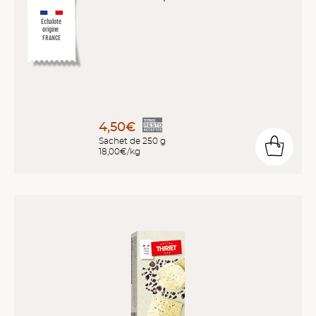
Échalote
origine
FRANCE
4,50€
Sachet de 250 g
18,00€/kg