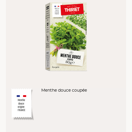
Menthe douce coupée
Menthe
douce
origine
FRANCE