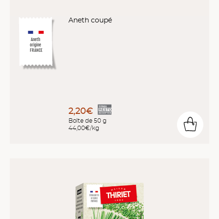
Aneth coupé
Aneth
origine
FRANCE
2,20€
Boîte de 50 g
44,00€/kg