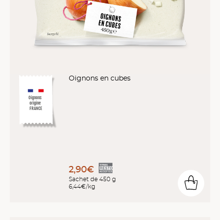
Oignons en cubes
Oignons
origine
FRANCE
2,90€
Sachet de 450 g
6,44€/kg