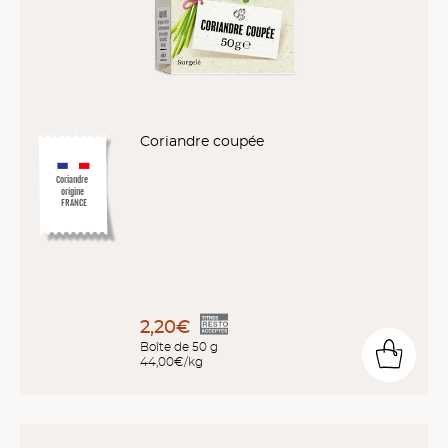
Coriandre coupée
Coriandre
origine
FRANCE
2,20€
Boîte de 50 g
44,00€/kg