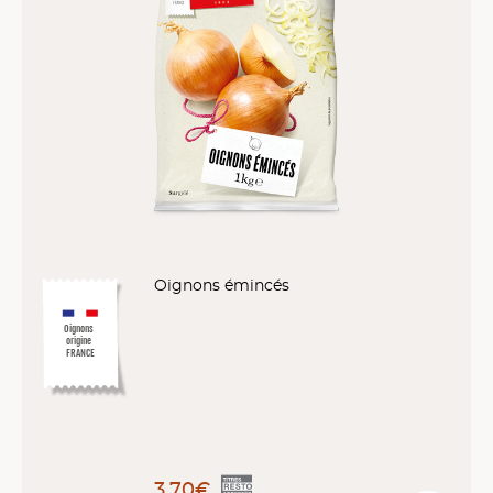
Oignons émincés
Oignons
origine
FRANCE
3,70€