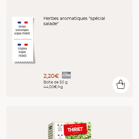
Herbes aromatiques "spécial
salade"
Herbes
aromatiques
origine FRANCE
Échalote
origine
FRANCE
2,20€
Boîte de 50 g
44,00€/kg