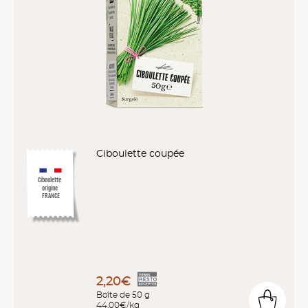
Ciboulette coupée
Ciboulette
origine
FRANCE
2,20€
Boîte de 50 g
44,00€/kg