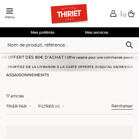
0
Menu
Total de mes achats
0,00€
Voir mon panier
Voir mon panier
Voir mon panier
Voir mon panier
Hors frais éventuels liés au service choisi
Mes préférés
Mes services
T DÈS 80€ D’ACHAT !
Offre valable pour une commande passée en livraison à domic
Accueil
Aides culinaires
Assaisonnements
PROFITEZ DE LA LIVRAISON À LA CARTE OFFERTE JUSQU’AU 06/09/2026
ASSAISONNEMENTS
17 articles
Réinitialiser
TRIER PAR
FILTRER
(0)