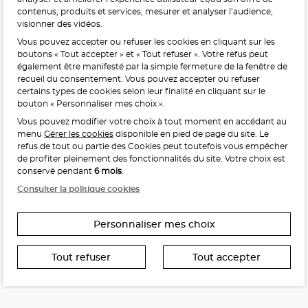
contenus, produits et services, mesurer et analyser l’audience,
visionner des vidéos.
Vous pouvez accepter ou refuser les cookies en cliquant sur les
L'abus d'alcool est dangereux pour la santé, à consommer
boutons « Tout accepter » et « Tout refuser ». Votre refus peut
avec modération.
également être manifesté par la simple fermeture de la fenêtre de
recueil du consentement. Vous pouvez accepter ou refuser
certains types de cookies selon leur finalité en cliquant sur le
bouton « Personnaliser mes choix ».
Vous pouvez modifier votre choix à tout moment en accédant au
menu
Gérer les cookies
disponible en pied de page du site. Le
refus de tout ou partie des Cookies peut toutefois vous empêcher
Interdiction de vente de boissons alcooliques
de profiter pleinement des fonctionnalités du site. Votre choix est
aux mineurs de moins de 18 ans
conservé pendant
6 mois
.
La preuve de majorité de l’acheteur est exigée au moment
Consulter la politique cookies
de la vente en ligne.
CODE DE LA SANTÉ PUBLIQUE, ART. L. 3342-1 ET L. 3353-3
Personnaliser mes choix
Tout refuser
Tout accepter