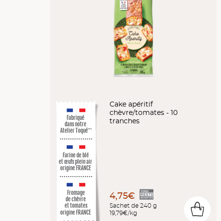
Cake apéritif
chèvre/tomates - 10
Fabriqué
tranches
dans notre
Atelier Toqué
™*
Farine de blé
et œufs plein air
origine FRANCE
Fromage
4,75€
de chèvre
Sachet de 240 g
et tomates
0
origine FRANCE
19,79€/kg