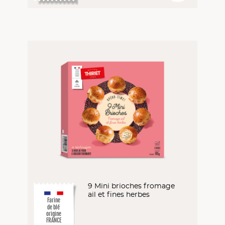
9 Mini brioches fromage
ail et fines herbes
Farine
de blé
origine
FRANCE