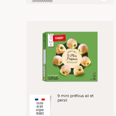
9 mini préfous ail et
persil
Farine
de blé
origine
FRANCE