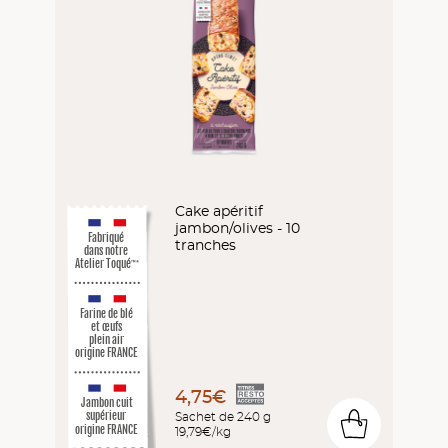
Cake apéritif
jambon/olives - 10
Fabriqué
tranches
dans notre
Atelier Toqué
™*
Farine de blé
et œufs
plein air
origine FRANCE
4,75€
Jambon cuit
Sachet de 240 g
supérieur
0
origine FRANCE
19,79€/kg