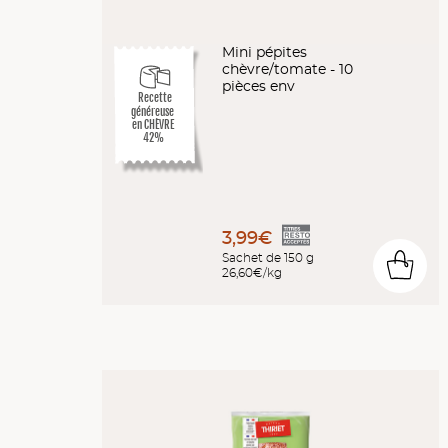
Mini pépites
chèvre/tomate - 10
pièces env
Recette
généreuse
en CHÈVRE
42%
3,99€
Sachet de 150 g
0
26,60€/kg