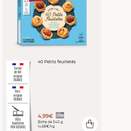
40 Petits feuilletés
Farine
de blé
origine
FRANCE
Porc
origine
FRANCE
4,99€
Pâte
Boîte de 340 g
0
feuilletée
14,68€/kg
PUR BEURRE