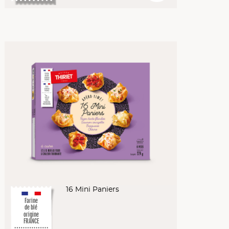
16 Mini Paniers
Farine
de blé
origine
FRANCE