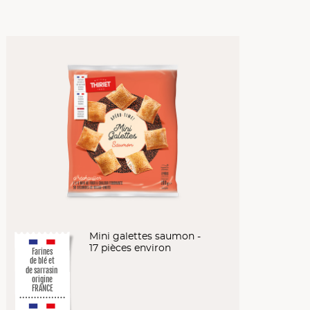
Mini galettes saumon -
17 pièces environ
Farines
de blé et
de sarrasin
origine
FRANCE