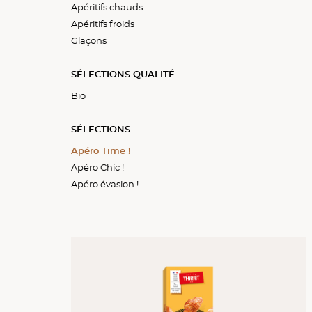
Apéritifs chauds
Cakes et pains garnis
Bouchées froides
Apéritifs froids
Gougères et choux
Assortiments froids
Glaçons
Bouchées croustillantes
Miches surprises
Bouchées chaudes
SÉLECTIONS QUALITÉ
Bio
SÉLECTIONS
Apéro Time !
Apéro Chic !
Apéro évasion !