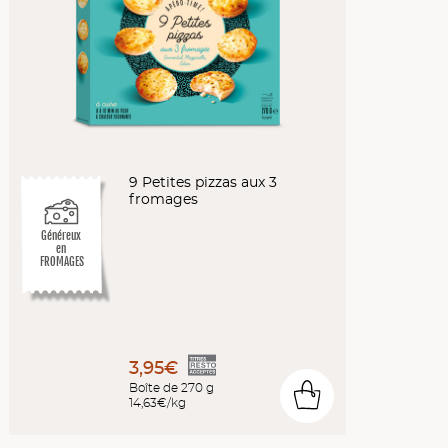
9 Petites pizzas aux 3
fromages
Généreux
en
FROMAGES
3,95€
Boîte de 270 g
0
14,63€/kg