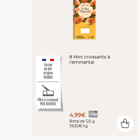
8 Mini croissants à
l'emmental
Farine
de blé
origine
FRANCE
Pâte à croissant
PUR BEURRE
4,99€
Boîte de 125 g
0
39,92€/kg