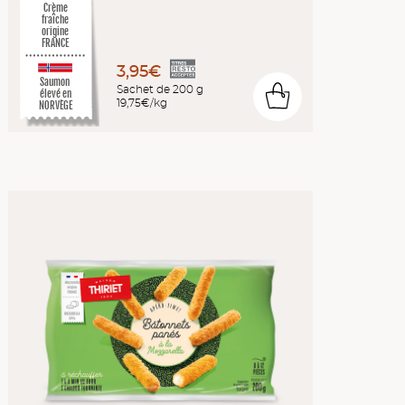
Crème
fraîche
origine
FRANCE
3,95€
Saumon
Sachet de 200 g
0
élevé en
19,75€/kg
NORVÈGE