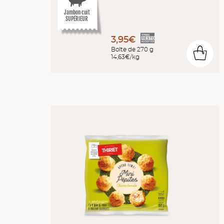
Jambon cuit
SUPÉRIEUR
3,95€
Boîte de 270 g
0
14,63€/kg