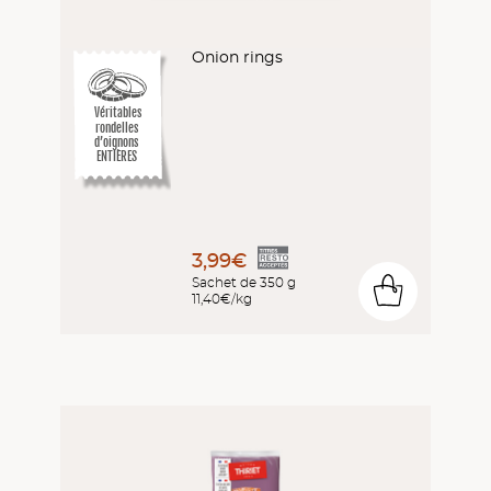
Onion rings
Véritables
rondelles
d’oignons
ENTIÈRES
3,99€
Sachet de 350 g
0
11,40€/kg