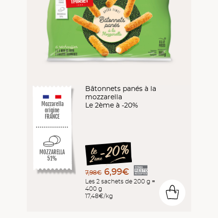
Bâtonnets panés à la
mozzarella
Mozzarella
Le 2ème à -20%
origine
FRANCE
MOZZARELLA
51%
6,99€
7,98€
Les 2 sachets de 200 g =
400 g
0
17,48€/kg