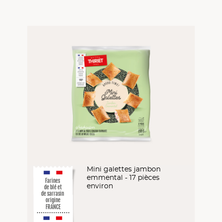
Mini galettes jambon
emmental - 17 pièces
Farines
environ
de blé et
de sarrasin
origine
FRANCE