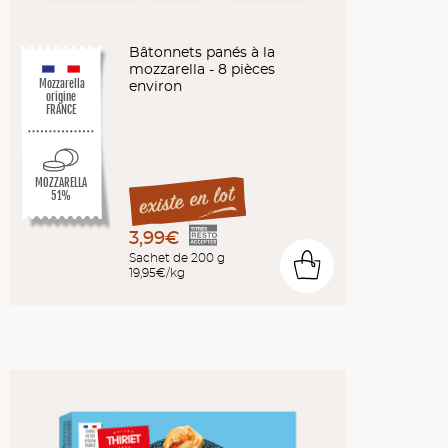
Bâtonnets panés à la
mozzarella - 8 pièces
Mozzarella
environ
origine
FRANCE
MOZZARELLA
51%
3,99€
Sachet de 200 g
0
19,95€/kg