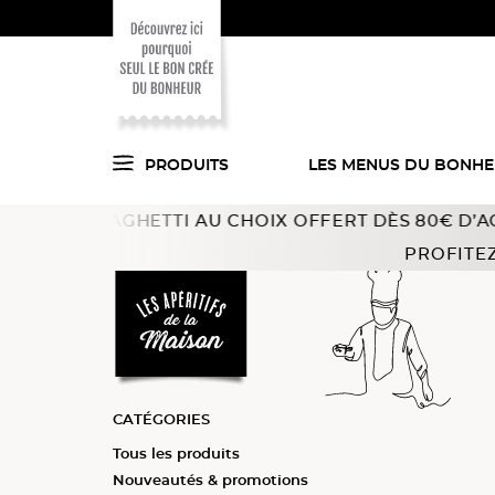
PRODUITS
LES MENUS DU BONH
 SPAGHETTI AU CHOIX OFFERT DÈS 80€ D’ACHAT !
Offr
Voici ce que l'on
Accueil
Apéritifs
Sélections
Apéro Time !
PROFITEZ
a trouvé pour vous
en cuisine !
CATÉGORIES
Tous les produits
Tous les produits
Tous les produits
Tous les produits
Nouveautés & promotions
Feuilletés
Verrines et cuillères