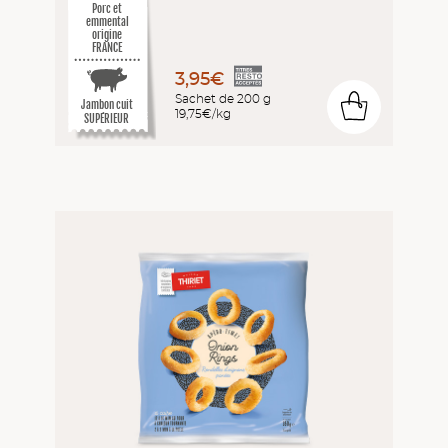
Porc et
emmental
origine
FRANCE
3,95€
Sachet de 200 g
0
Jambon cuit
19,75€/kg
SUPÉRIEUR