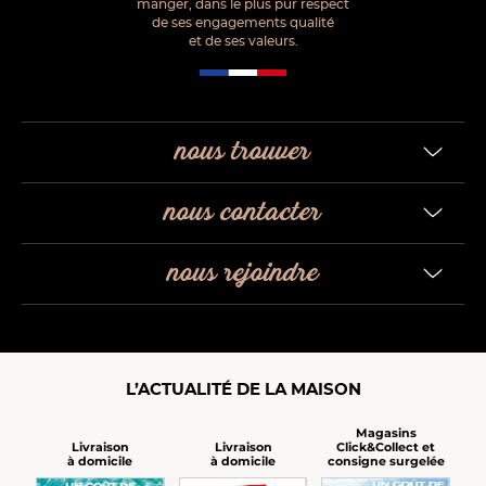
manger, dans le plus pur respect
de ses engagements qualité
et de ses valeurs.
nous trouver
nous contacter
nous rejoindre
L’ACTUALITÉ DE LA MAISON
Magasins
Click&Collect et
Livraison
Livraison
consigne surgelée
à domicile
à domicile