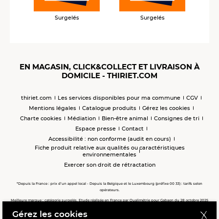
Surgelés
Surgelés
EN MAGASIN, CLICK&COLLECT ET LIVRAISON À
DOMICILE - THIRIET.COM
thiriet.com
Les services disponibles pour ma commune
CGV
Mentions légales
Catalogue produits
Gérez les cookies
Charte cookies
Médiation
Bien-être animal
Consignes de tri
Espace presse
Contact
Accessibilité : non conforme (audit en cours)
Fiche produit relative aux qualités ou caractéristiques
environnementales
Exercer son droit de rétractation
*Depuis la France : prix d’un appel local - Depuis la Belgique et le Luxembourg (préfixe 00 33) : tarifs selon
opérateurs.
Meilleure marque : catégorie surgelés. Etude réalisée en France par Qualimétrie pour Gabaon du 28 octobre 2025
au 02 février 2026 auprès de 122 503 consommateurs.
Gérez les cookies
Meilleure chaîne de magasins, Meilleur e-commerçant, Meilleure relation clients : catégorie surgelés. Étude