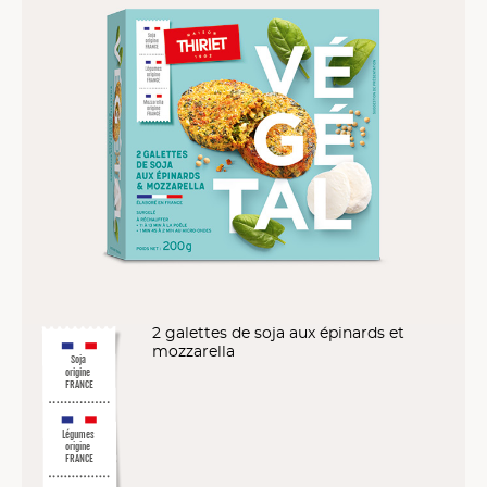
2 galettes de soja aux épinards et
mozzarella
Soja
origine
FRANCE
Légumes
origine
FRANCE