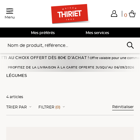
0
Menu
Total de mes achats
0,00€
Voir mon panier
Voir mon panier
Voir mon panier
Voir mon panier
Hors frais éventuels liés au service choisi
Mes préférés
Mes services
AU CHOIX OFFERT DÈS 80€ D’ACHAT !
Offre valable pour une commande passée
Accueil
Cuisines alternatives
Végétal
Légumes
PROFITEZ DE LA LIVRAISON À LA CARTE OFFERTE JUSQU’AU 06/09/2026
LÉGUMES
4 articles
Réinitialiser
TRIER PAR
FILTRER
(0)