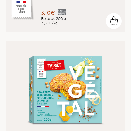
Mozzarella
origine
3,10€
FRANCE
Boîte de 200 g
15,50€/kg