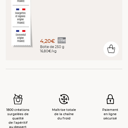
FRANCE
Courgettes
et oignons
origine
FRANCE
Emmental
origine
4,20€
FRANCE
Boîte de 250 g
16,80€/kg
1800 créations
Maîtrise totale
Paiement
surgelées de
de la chaîne
en ligne
qualité
du froid
sécurisé
de l’apéritif
au dessert