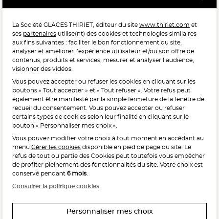
réalisée en France par Qualimétrie pour Gabaon du 27 Mars au 07 Juillet 2025 sur 1 246 417 votes.
La Société GLACES THIRIET, éditeur du site
www.thiriet.com
et
ses
partenaires
utilise(nt) des cookies et technologies similaires
POUR VOTRE SANTÉ, MANGEZ AU MOINS CINQ FRUITS ET
aux fins suivantes : faciliter le bon fonctionnement du site,
LÉGUMES PAR JOUR.
WWW.MANGERBOUGER.FR
analyser et améliorer l’expérience utilisateur et/ou son offre de
contenus, produits et services, mesurer et analyser l’audience,
visionner des vidéos.
Vous pouvez accepter ou refuser les cookies en cliquant sur les
L'abus d'alcool est dangereux pour la santé, à consommer
boutons « Tout accepter » et « Tout refuser ». Votre refus peut
avec modération.
également être manifesté par la simple fermeture de la fenêtre de
recueil du consentement. Vous pouvez accepter ou refuser
certains types de cookies selon leur finalité en cliquant sur le
bouton « Personnaliser mes choix ».
Vous pouvez modifier votre choix à tout moment en accédant au
menu
Gérer les cookies
disponible en pied de page du site. Le
refus de tout ou partie des Cookies peut toutefois vous empêcher
Interdiction de vente de boissons alcooliques
de profiter pleinement des fonctionnalités du site. Votre choix est
aux mineurs de moins de 18 ans
conservé pendant
6 mois
.
La preuve de majorité de l’acheteur est exigée au moment
Consulter la politique cookies
de la vente en ligne.
CODE DE LA SANTÉ PUBLIQUE, ART. L. 3342-1 ET L. 3353-3
Personnaliser mes choix