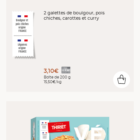
2 galettes de boulgour, pois
chiches, carottes et curry
Boulgour et
pois chiches
origine
FRANCE
Légumes
origine
FRANCE
3,10€
Boîte de 200 g
15,50€/kg