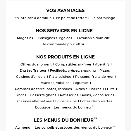
VOS AVANTAGES
En livraison à domicile
En point de retrait
Le parrainage
NOS SERVICES EN LIGNE
Magasins
Consignes surgelées
Livraison à domicile
Je commande pour offrir
NOS PRODUITS EN LIGNE
Offres du moment
Compatibles air-fryer
Apéritifs
Entrées Traiteur
Feuilletés, crêpes, snacking
Pizzas
Cuisines d'ailleurs
Plats cuisinés
Poissons, fruits de mer
Viandes, volailles
Légumes
Pommes de terre, pâtes, céréales
Aides culinaires
Fruits
Glaces
Desserts glacés
Pâtisseries
Pains, viennoiseries
Cuisines alternatives
Epicerie Fine
Boîtes découvertes
™
Boutique
Les menus du bonheur
™
LES MENUS DU BONHEUR
™
Au menu
Les conseils et astuces des menus du bonheur