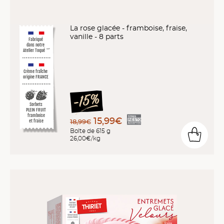
La rose glacée - framboise, fraise,
vanille - 8 parts
Fabriqué
dans notre
Atelier Toqué
™*
Crème fraîche
origine FRANCE
Sorbets
PLEIN FRUIT
framboise
15,99€
18,99€
et fraise
Boîte de 615 g
26,00€/kg