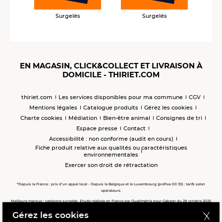
Surgelés
Surgelés
EN MAGASIN, CLICK&COLLECT ET LIVRAISON À
DOMICILE - THIRIET.COM
thiriet.com
Les services disponibles pour ma commune
CGV
Mentions légales
Catalogue produits
Gérez les cookies
Charte cookies
Médiation
Bien-être animal
Consignes de tri
Espace presse
Contact
Accessibilité : non conforme (audit en cours)
Fiche produit relative aux qualités ou caractéristiques
environnementales
Exercer son droit de rétractation
*Depuis la France : prix d’un appel local - Depuis la Belgique et le Luxembourg (préfixe 00 33) : tarifs selon
opérateurs.
Meilleure marque : catégorie surgelés. Etude réalisée en France par Qualimétrie pour Gabaon du 28 octobre 2025
au 02 février 2026 auprès de 122 503 consommateurs.
Gérez les cookies
Meilleure chaîne de magasins, Meilleur e-commerçant, Meilleure relation clients : catégorie surgelés. Étude
réalisée en France par Qualimétrie pour Gabaon du 27 Mars au 07 Juillet 2025 sur 1 246 417 votes.