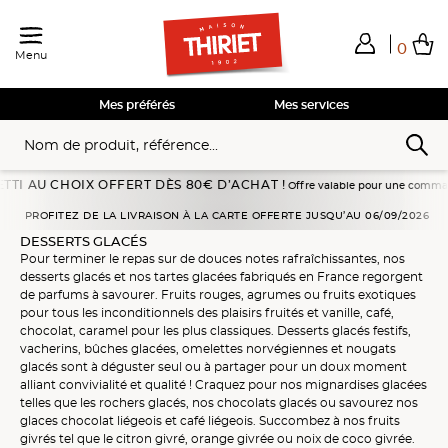
0
Menu
Total de mes achats
0,00€
Voir mon panier
Voir mon panier
Voir mon panier
Voir mon panier
Hors frais éventuels liés au service choisi
Mes préférés
Mes services
U CHOIX OFFERT DÈS 80€ D’ACHAT !
Offre valable pour une commande passée 
Accueil
Desserts glacés
PROFITEZ DE LA LIVRAISON À LA CARTE OFFERTE JUSQU’AU 06/09/2026
DESSERTS GLACÉS
Pour terminer le repas sur de douces notes rafraîchissantes, nos
desserts glacés
et nos
tartes glacées
fabriqués en France
regorgent
de parfums à savourer.
Fruits rouges
,
agrumes
ou
fruits exotiques
pour tous les inconditionnels des
plaisirs fruités
et
vanille
,
café
,
chocolat
,
caramel
pour les plus classiques.
Desserts glacés festifs
,
vacherins
,
bûches glacées
,
omelettes norvégiennes
et
nougats
glacés
sont à déguster
seul
ou
à partager
pour un doux moment
alliant convivialité et qualité ! Craquez pour nos
mignardises glacées
telles que les
rochers glacés
, nos
chocolats glacés
ou savourez nos
glaces
chocolat liégeois
et
café liégeois
. Succombez à nos
fruits
givrés
tel que le
citron givré
,
orange givrée
ou
noix de coco givrée
.