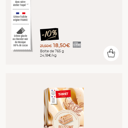
dans notre
Atelier Toqué
™*
Crème fraîche
origine FRANCE
Crème glacée
au chocolat noir
du Mexique
18,50€
21,50€
66% de cacao
Boîte de 765 g
24,18€/kg