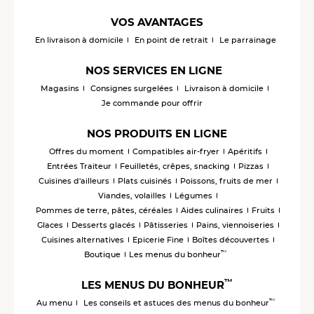
VOS AVANTAGES
En livraison à domicile
En point de retrait
Le parrainage
NOS SERVICES EN LIGNE
Magasins
Consignes surgelées
Livraison à domicile
Je commande pour offrir
NOS PRODUITS EN LIGNE
Offres du moment
Compatibles air-fryer
Apéritifs
Entrées Traiteur
Feuilletés, crêpes, snacking
Pizzas
Cuisines d'ailleurs
Plats cuisinés
Poissons, fruits de mer
Viandes, volailles
Légumes
Pommes de terre, pâtes, céréales
Aides culinaires
Fruits
Glaces
Desserts glacés
Pâtisseries
Pains, viennoiseries
Cuisines alternatives
Epicerie Fine
Boîtes découvertes
™
Boutique
Les menus du bonheur
™
LES MENUS DU BONHEUR
™
Au menu
Les conseils et astuces des menus du bonheur