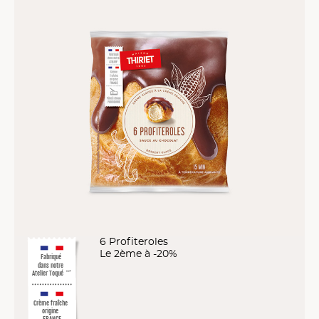
6 Profiteroles
Le 2ème à -20%
Fabriqué
dans notre
Atelier Toqué
™*
Crème fraîche
origine
FRANCE