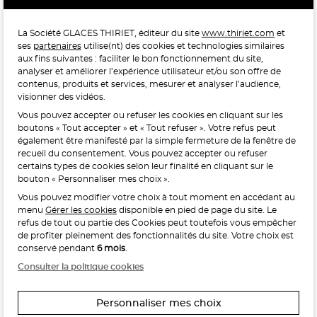
La Société GLACES THIRIET, éditeur du site
www.thiriet.com
et
ses
partenaires
utilise(nt) des cookies et technologies similaires
POUR VOTRE SANTÉ, MANGEZ AU MOINS CINQ FRUITS ET
aux fins suivantes : faciliter le bon fonctionnement du site,
LÉGUMES PAR JOUR.
WWW.MANGERBOUGER.FR
analyser et améliorer l’expérience utilisateur et/ou son offre de
contenus, produits et services, mesurer et analyser l’audience,
visionner des vidéos.
Vous pouvez accepter ou refuser les cookies en cliquant sur les
L'abus d'alcool est dangereux pour la santé, à consommer
boutons « Tout accepter » et « Tout refuser ». Votre refus peut
avec modération.
également être manifesté par la simple fermeture de la fenêtre de
recueil du consentement. Vous pouvez accepter ou refuser
certains types de cookies selon leur finalité en cliquant sur le
bouton « Personnaliser mes choix ».
Vous pouvez modifier votre choix à tout moment en accédant au
menu
Gérer les cookies
disponible en pied de page du site. Le
refus de tout ou partie des Cookies peut toutefois vous empêcher
Interdiction de vente de boissons alcooliques
de profiter pleinement des fonctionnalités du site. Votre choix est
aux mineurs de moins de 18 ans
conservé pendant
6 mois
.
La preuve de majorité de l’acheteur est exigée au moment
Consulter la politique cookies
de la vente en ligne.
CODE DE LA SANTÉ PUBLIQUE, ART. L. 3342-1 ET L. 3353-3
Personnaliser mes choix