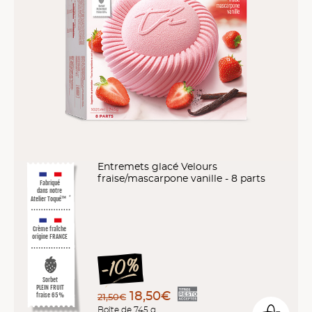
Entremets glacé Velours
fraise/mascarpone vanille - 8 parts
Fabriqué
dans notre
Atelier Toqué™
*
Crème fraîche
origine FRANCE
Sorbet
PLEIN FRUIT
18,50€
21,50€
fraise 65%
Boîte de 745 g