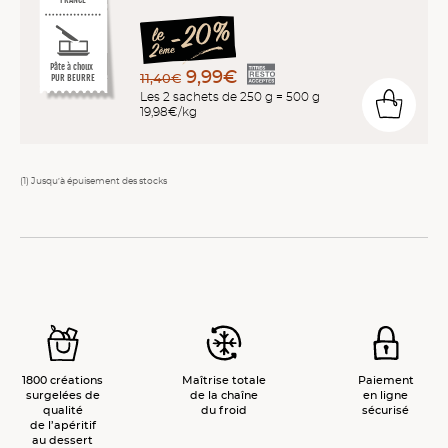
Pâte à choux
9,99€
11,40€
PUR BEURRE
Les 2 sachets de 250 g = 500 g
19,98€/kg
(1) Jusqu’à épuisement des stocks
1800 créations
Maîtrise totale
Paiement
surgelées de
de la chaîne
en ligne
qualité
du froid
sécurisé
de l’apéritif
au dessert