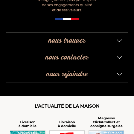
de ses engagements qualité
et de ses valeurs.
nous trouver
nous contacter
nous rejoindre
L’ACTUALITÉ DE LA MAISON
Magasins
Click&Collect et
Livraison
Livraison
consigne surgelée
à domicile
à domicile