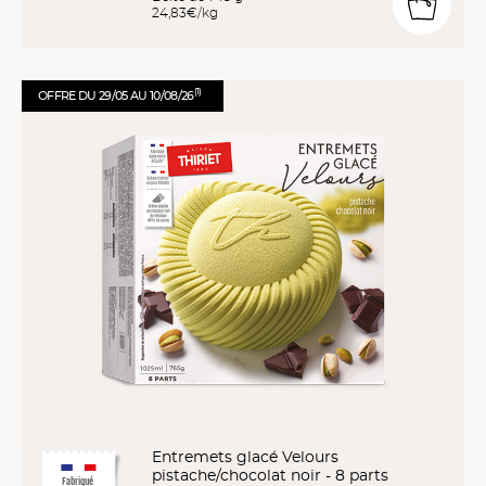
24,83€/kg
(1)
OFFRE DU 29/05 AU 10/08/26
Entremets glacé Velours
pistache/chocolat noir - 8 parts
Fabriqué