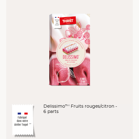
Delissimo™ Fruits rouges/citron -
6 parts
Fabriqué
dans notre
Atelier Toqué
™*