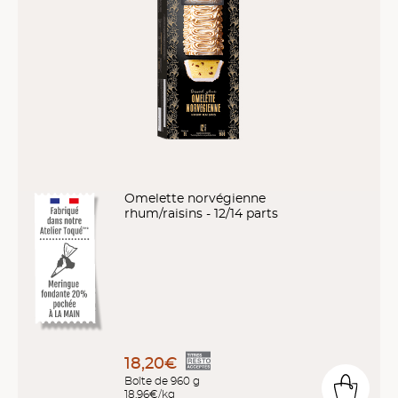
Omelette norvégienne
rhum/raisins - 12/14 parts
18,20€
Boîte de 960 g
18,96€/kg