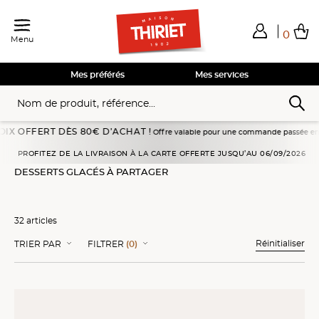
0
Menu
Total de mes achats
0,00€
Voir mon panier
Voir mon panier
Voir mon panier
Voir mon panier
Hors frais éventuels liés au service choisi
Mes préférés
Mes services
T DÈS 80€ D’ACHAT !
Offre valable pour une commande passée en livraison à domi
Accueil
Desserts glacés
Desserts glacés à partager
PROFITEZ DE LA LIVRAISON À LA CARTE OFFERTE JUSQU’AU 06/09/2026
DESSERTS GLACÉS À PARTAGER
32 articles
Réinitialiser
TRIER PAR
FILTRER
(0)