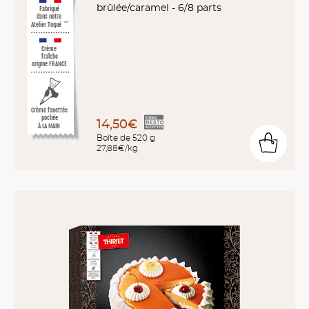
brûlée/caramel - 6/8 parts
Fabriqué
dans notre
Atelier Toqué
™*
Crème
fraîche
origine FRANCE
Crème fouettée
pochée
14,50€
À LA MAIN
Boîte de 520 g
27,88€/kg