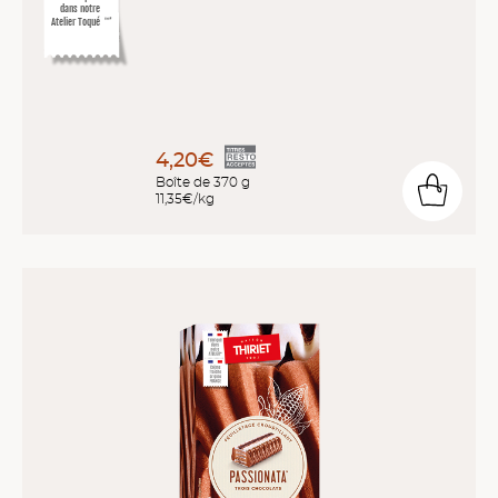
dans notre
Atelier Toqué
™*
4,20€
Boîte de 370 g
11,35€/kg