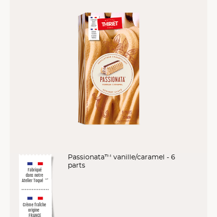
Passionata™ vanille/caramel - 6
parts
Fabriqué
dans notre
Atelier Toqué
™*
Crème fraîche
origine
FRANCE