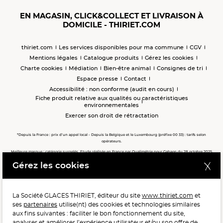
EN MAGASIN, CLICK&COLLECT ET LIVRAISON À
DOMICILE - THIRIET.COM
thiriet.com
Les services disponibles pour ma commune
CGV
Mentions légales
Catalogue produits
Gérez les cookies
Charte cookies
Médiation
Bien-être animal
Consignes de tri
Espace presse
Contact
Accessibilité : non conforme (audit en cours)
Fiche produit relative aux qualités ou caractéristiques
environnementales
Exercer son droit de rétractation
*Depuis la France : prix d’un appel local - Depuis la Belgique et le Luxembourg (préfixe 00 33) : tarifs selon
opérateurs.
Meilleure marque : catégorie surgelés. Etude réalisée en France par Qualimétrie pour Gabaon du 28 octobre 2025
au 02 février 2026 auprès de 122 503 consommateurs.
Gérez les cookies
Meilleure chaîne de magasins, Meilleur e-commerçant, Meilleure relation clients : catégorie surgelés. Étude
réalisée en France par Qualimétrie pour Gabaon du 27 Mars au 07 Juillet 2025 sur 1 246 417 votes.
La Société GLACES THIRIET, éditeur du site
www.thiriet.com
et
ses
partenaires
utilise(nt) des cookies et technologies similaires
POUR VOTRE SANTÉ, MANGEZ AU MOINS CINQ FRUITS ET
aux fins suivantes : faciliter le bon fonctionnement du site,
LÉGUMES PAR JOUR.
WWW.MANGERBOUGER.FR
analyser et améliorer l’expérience utilisateur et/ou son offre de