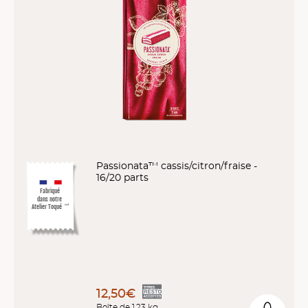
Passionata™ cassis/citron/fraise -
16/20 parts
Fabriqué
dans notre
Atelier Toqué
™*
12,50€
Boîte de 1.23 kg