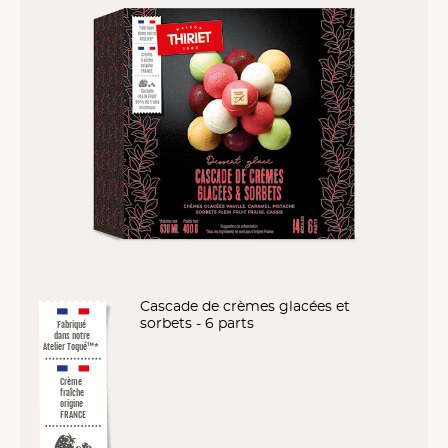
Cascade de crèmes glacées et
sorbets - 6 parts
Fabriqué
dans notre
Atelier Toqué™*
Crème
fraîche
origine
FRANCE