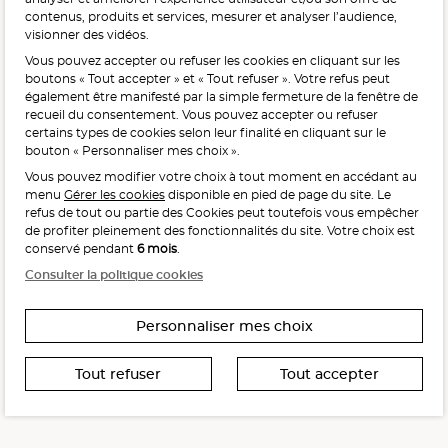
contenus, produits et services, mesurer et analyser l’audience,
visionner des vidéos.
Vous pouvez accepter ou refuser les cookies en cliquant sur les
L'abus d'alcool est dangereux pour la santé, à consommer
boutons « Tout accepter » et « Tout refuser ». Votre refus peut
avec modération.
également être manifesté par la simple fermeture de la fenêtre de
recueil du consentement. Vous pouvez accepter ou refuser
certains types de cookies selon leur finalité en cliquant sur le
bouton « Personnaliser mes choix ».
Vous pouvez modifier votre choix à tout moment en accédant au
menu
Gérer les cookies
disponible en pied de page du site. Le
refus de tout ou partie des Cookies peut toutefois vous empêcher
Interdiction de vente de boissons alcooliques
de profiter pleinement des fonctionnalités du site. Votre choix est
aux mineurs de moins de 18 ans
conservé pendant
6 mois
.
La preuve de majorité de l’acheteur est exigée au moment
Consulter la politique cookies
de la vente en ligne.
CODE DE LA SANTÉ PUBLIQUE, ART. L. 3342-1 ET L. 3353-3
Personnaliser mes choix
Tout refuser
Tout accepter