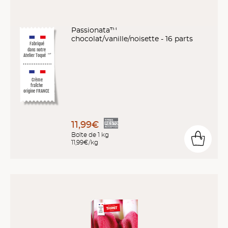
Passionata™
chocolat/vanille/noisette - 16 parts
Fabriqué
dans notre
Atelier Toqué
™*
Crème
fraîche
origine FRANCE
11,99€
Boîte de 1 kg
11,99€/kg