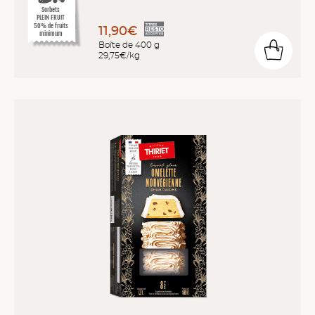
Sorbets
PLEIN FRUIT
50% de fruits
11,90€
minimum
Boîte de 400 g
29,75€/kg