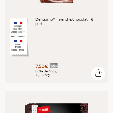
Delissimo™ menthe/chocolat - 6
parts
Fabriqué
dans notre
Atelier Toqué
™*
Crème
fraîche
origine FRANCE
7,50€
Boîte de 400 g
18,75€/kg