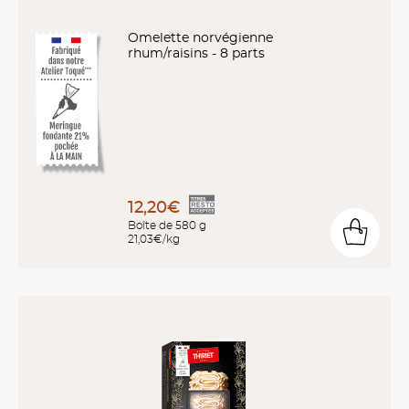
Omelette norvégienne
rhum/raisins - 8 parts
12,20€
Boîte de 580 g
21,03€/kg