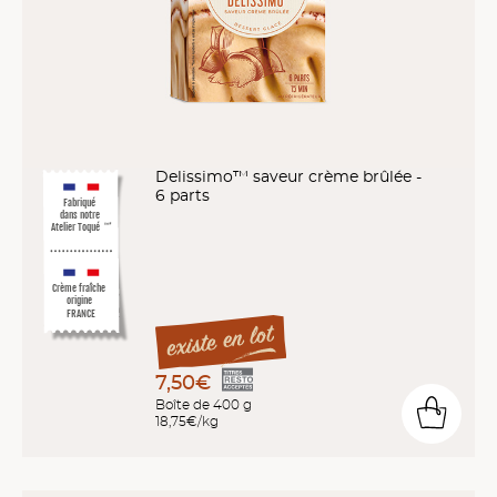
Delissimo™ saveur crème brûlée -
6 parts
Fabriqué
dans notre
Atelier Toqué
™*
Crème fraîche
origine
FRANCE
7,50€
Boîte de 400 g
18,75€/kg