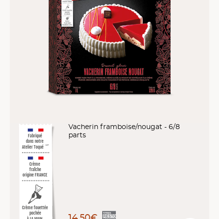
Vacherin framboise/nougat - 6/8
parts
Fabriqué
dans notre
Atelier Toqué
™*
Crème
fraîche
origine FRANCE
Crème fouettée
pochée
14,50€
À LA MAIN