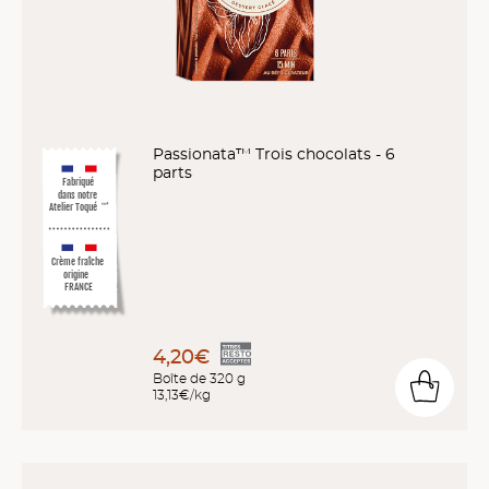
Passionata™ Trois chocolats - 6
parts
Fabriqué
dans notre
Atelier Toqué
™*
Crème fraîche
origine
FRANCE
4,20€
Boîte de 320 g
13,13€/kg