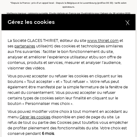
*Depuis la France : prix d’un appel local - Depuis la Belgique et le Luxembourg (préfixe 00 33) : tarifs selon
opérateurs.
Meilleure marque : catégorie surgelés. Etude réalisée en France par Qualimétrie pour Gabaon du 28 octobre 2025
au 02 février 2026 auprès de 122 503 consommateurs.
Gérez les cookies
Meilleure chaîne de magasins, Meilleur e-commerçant, Meilleure relation clients : catégorie surgelés. Étude
réalisée en France par Qualimétrie pour Gabaon du 27 Mars au 07 Juillet 2025 sur 1 246 417 votes.
La Société GLACES THIRIET, éditeur du site
www.thiriet.com
et
ses
partenaires
utilise(nt) des cookies et technologies similaires
POUR VOTRE SANTÉ, MANGEZ AU MOINS CINQ FRUITS ET
aux fins suivantes : faciliter le bon fonctionnement du site,
LÉGUMES PAR JOUR.
WWW.MANGERBOUGER.FR
analyser et améliorer l’expérience utilisateur et/ou son offre de
contenus, produits et services, mesurer et analyser l’audience,
visionner des vidéos.
Vous pouvez accepter ou refuser les cookies en cliquant sur les
L'abus d'alcool est dangereux pour la santé, à consommer
boutons « Tout accepter » et « Tout refuser ». Votre refus peut
avec modération.
également être manifesté par la simple fermeture de la fenêtre de
recueil du consentement. Vous pouvez accepter ou refuser
certains types de cookies selon leur finalité en cliquant sur le
bouton « Personnaliser mes choix ».
Vous pouvez modifier votre choix à tout moment en accédant au
menu
Gérer les cookies
disponible en pied de page du site. Le
refus de tout ou partie des Cookies peut toutefois vous empêcher
Interdiction de vente de boissons alcooliques
de profiter pleinement des fonctionnalités du site. Votre choix est
aux mineurs de moins de 18 ans
conservé pendant
6 mois
.
La preuve de majorité de l’acheteur est exigée au moment