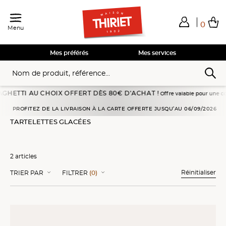
0
Menu
Total de mes achats
0,00€
Voir mon panier
Voir mon panier
Voir mon panier
Voir mon panier
Hors frais éventuels liés au service choisi
Mes préférés
Mes services
ETTI AU CHOIX OFFERT DÈS 80€ D’ACHAT !
Offre valable pour une command
eil
Desserts glacés
Desserts glacés individuels
Tartelettes glacées
PROFITEZ DE LA LIVRAISON À LA CARTE OFFERTE JUSQU’AU 06/09/2026
TARTELETTES GLACÉES
2 articles
Réinitialiser
TRIER PAR
FILTRER
(0)