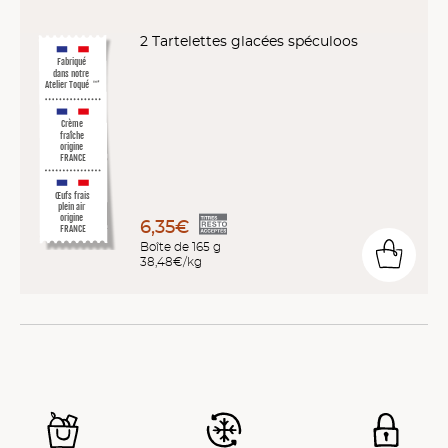
2 Tartelettes glacées spéculoos
Fabriqué
dans notre
Atelier Toqué
™*
Crème
fraîche
origine
FRANCE
Œufs frais
plein air
origine
6,35€
FRANCE
Boîte de 165 g
38,48€/kg