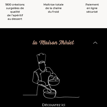
1800 créations
Maîtrise totale
Paiement
surgelées de
de la chaîne
en ligne
qualité
du froid
sécurisé
de l’apéritif
au dessert
la Maison Thiriet
Découvrez ici