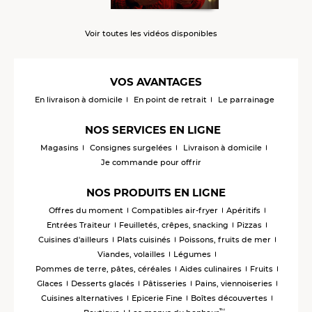
Voir toutes les vidéos disponibles
VOS AVANTAGES
En livraison à domicile
En point de retrait
Le parrainage
NOS SERVICES EN LIGNE
Magasins
Consignes surgelées
Livraison à domicile
Je commande pour offrir
NOS PRODUITS EN LIGNE
Offres du moment
Compatibles air-fryer
Apéritifs
Entrées Traiteur
Feuilletés, crêpes, snacking
Pizzas
Cuisines d'ailleurs
Plats cuisinés
Poissons, fruits de mer
Viandes, volailles
Légumes
Pommes de terre, pâtes, céréales
Aides culinaires
Fruits
Glaces
Desserts glacés
Pâtisseries
Pains, viennoiseries
Cuisines alternatives
Epicerie Fine
Boîtes découvertes
™