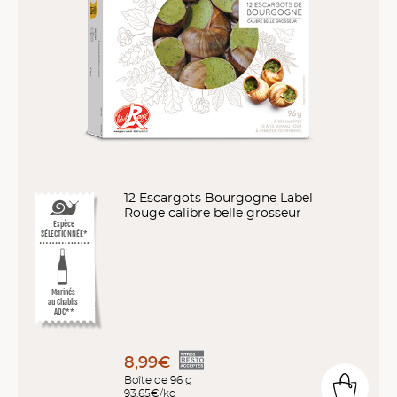
12 Escargots Bourgogne Label
Rouge calibre belle grosseur
Espèce
SÉLECTIONNÉE*
Marinés
au Chablis
AOC**
8,99€
Boîte de 96 g
93,65€/kg