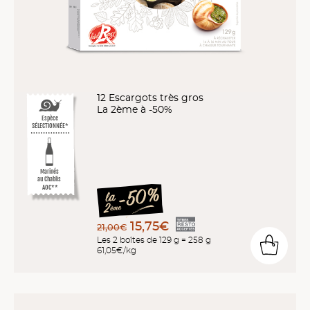
12 Escargots très gros
La 2ème à -50%
Espèce
SÉLECTIONNÉE*
Marinés
au Chablis
AOC**
15,75€
21,00€
Les 2 boîtes de 129 g = 258 g
61,05€/kg