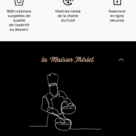
1800 créations
Maîtrise totale
Paiement
surgelées de
de la chaîne
en ligne
qualité
du froid
sécurisé
de l’apéritif
au dessert
la Maison Thiriet