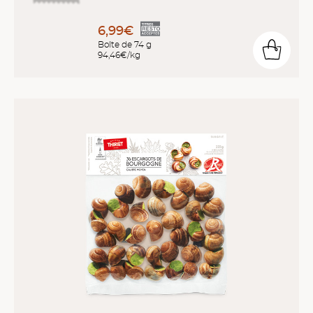
6,99€
Boîte de 74 g
94,46€/kg