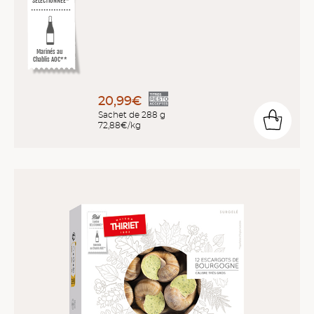
SÉLECTIONNÉE*
Marinés au
Chablis AOC**
20,99€
Sachet de 288 g
72,88€/kg