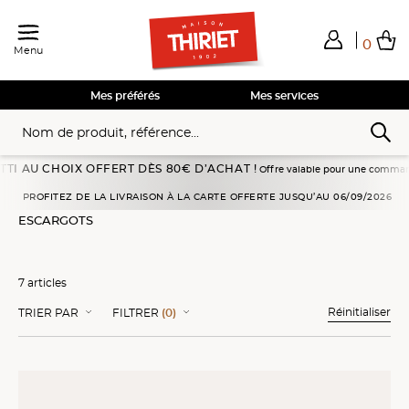
0
Menu
Total de mes achats
0,00€
Voir mon panier
Voir mon panier
Voir mon panier
Voir mon panier
Hors frais éventuels liés au service choisi
Mes préférés
Mes services
 CHOIX OFFERT DÈS 80€ D’ACHAT !
Offre valable pour une commande passée e
Accueil
Entrées Traiteur
Escargots
PROFITEZ DE LA LIVRAISON À LA CARTE OFFERTE JUSQU’AU 06/09/2026
ESCARGOTS
7 articles
Réinitialiser
TRIER PAR
FILTRER
(0)