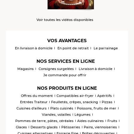
Voir toutes les vidéos disponibles
VOS AVANTAGES
En livraison à domicile
En point de retrait
Le parrainage
NOS SERVICES EN LIGNE
Magasins
Consignes surgelées
Livraison à domicile
Je commande pour offrir
NOS PRODUITS EN LIGNE
Offres du moment
Compatibles air-fryer
Apéritifs
Entrées Traiteur
Feuilletés, crêpes, snacking
Pizzas
Cuisines d'ailleurs
Plats cuisinés
Poissons, fruits de mer
Viandes, volailles
Légumes
Pommes de terre, pâtes, céréales
Aides culinaires
Fruits
Glaces
Desserts glacés
Pâtisseries
Pains, viennoiseries
Cuisines alternatives
Epicerie Fine
Boîtes découvertes