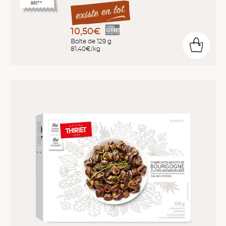
AOC**
10,50€
Boîte de 129 g
81,40€/kg