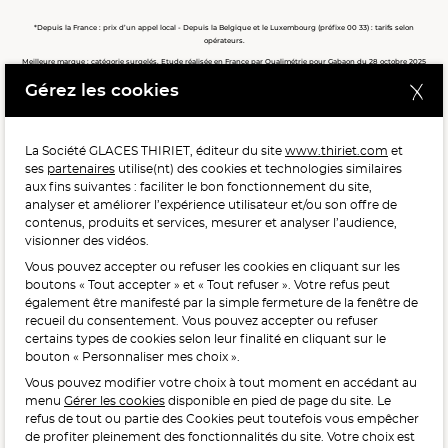
*Depuis la France : prix d’un appel local - Depuis la Belgique et le Luxembourg (préfixe 00 33) : tarifs selon
opérateurs.
Meilleure marque : catégorie surgelés. Etude réalisée en France par Qualimétrie pour Gabaon du 28 octobre 2025
au 02 février 2026 auprès de 122 503 consommateurs.
Gérez les cookies
Meilleure chaîne de magasins, Meilleur e-commerçant, Meilleure relation clients : catégorie surgelés. Étude
réalisée en France par Qualimétrie pour Gabaon du 27 Mars au 07 Juillet 2025 sur 1 246 417 votes.
La Société GLACES THIRIET, éditeur du site
www.thiriet.com
et
ses
partenaires
utilise(nt) des cookies et technologies similaires
POUR VOTRE SANTÉ, MANGEZ AU MOINS CINQ FRUITS ET
aux fins suivantes : faciliter le bon fonctionnement du site,
LÉGUMES PAR JOUR.
WWW.MANGERBOUGER.FR
analyser et améliorer l’expérience utilisateur et/ou son offre de
contenus, produits et services, mesurer et analyser l’audience,
visionner des vidéos.
Vous pouvez accepter ou refuser les cookies en cliquant sur les
L'abus d'alcool est dangereux pour la santé, à consommer
boutons « Tout accepter » et « Tout refuser ». Votre refus peut
avec modération.
également être manifesté par la simple fermeture de la fenêtre de
recueil du consentement. Vous pouvez accepter ou refuser
certains types de cookies selon leur finalité en cliquant sur le
bouton « Personnaliser mes choix ».
Vous pouvez modifier votre choix à tout moment en accédant au
menu
Gérer les cookies
disponible en pied de page du site. Le
refus de tout ou partie des Cookies peut toutefois vous empêcher
Interdiction de vente de boissons alcooliques
de profiter pleinement des fonctionnalités du site. Votre choix est
aux mineurs de moins de 18 ans