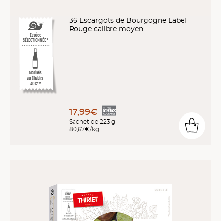
36 Escargots de Bourgogne Label
Rouge calibre moyen
Espèce
SÉLECTIONNÉE*
Marinés
au Chablis
AOC**
17,99€
Sachet de 223 g
80,67€/kg