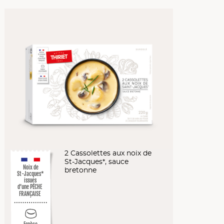
2 Cassolettes aux noix de
St-Jacques*, sauce
Noix de
bretonne
St-Jacques*
issues
d’une PÊCHE
FRANÇAISE