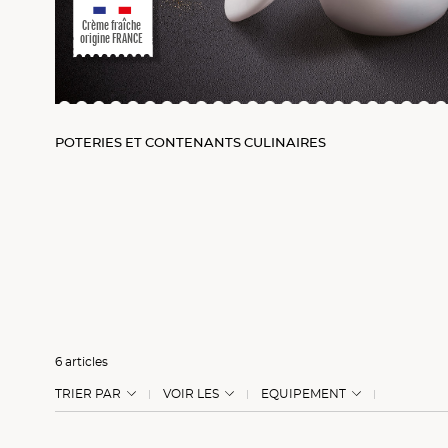
er
Crème fraîche
origine FRANCE
POTERIES ET CONTENANTS CULINAIRES
6 articles
TRIER PAR
VOIR LES
EQUIPEMENT