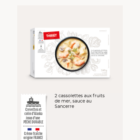
2 cassolettes aux fruits
de mer, sauce au
Sancerre
Crevettes et
colin d’Alaska
issus d’une
PÊCHE DURABLE
Crème fraîche
origine FRANCE