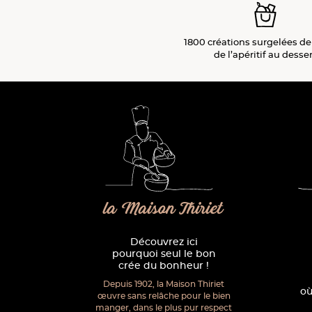
1800 créations surgelées de
de l’apéritif
au desser
la Maison Thiriet
Découvrez ici
pourquoi seul le bon
crée du bonheur !
Depuis 1902, la Maison Thiriet
où
œuvre sans relâche pour le bien
manger, dans le plus pur respect