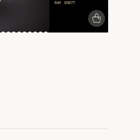
Réf. : 81877
0