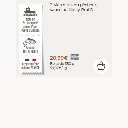
2 Marmites du pêcheur,
sauce au Noilly Prat®
Noix de
St-Jacques*
issues d’une
PÊCHE DURABLE
Saumon
100% FILETS
20,99€
Boîte de 350 g
Crème fraîche
0
59,97€/kg
origine FRANCE