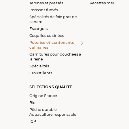
Terrines et pressés
Truite fumée
Foies gras cuits
Calibre belle grosseur
Coquilles de fruits de m
Recettes mer
Quenelles et soufflés
Recettes mer
Poissons fumés
Calibre très gros
Coquilles de St-Jacques
Croûtes à bouchées
Spécialités charcutières
Spécialités de foie gras de
Chairs d'escargots
canard
Escargots
Coquilles cuisinées
Poteries et contenants
culinaires
Garnitures pour bouchées à
la reine
Spécialités
Croustillants
SÉLECTIONS QUALITÉ
Origine France
Bio
Pêche durable –
Aquaculture responsable
IGP