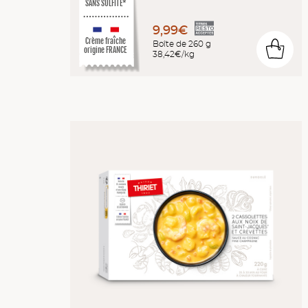
SANS SULFITE*
9,99€
Crème fraîche
Boîte de 260 g
0
origine FRANCE
38,42€/kg