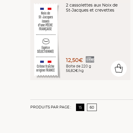
2 cassolettes aux Noix de
St-Jacques et crevettes
Noix de
St-Jacques
issues
d’une PÊCHE
FRANÇAISE
Espèce
SÉLECTIONNÉE
12,50€
Crème fraîche
Boîte de 220 g
0
origine FRANCE
56,82€/kg
PRODUITS PAR PAGE :
15
60