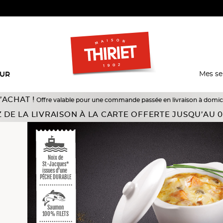
Mes se
EUR
ffre valable pour une commande passée en livraison à domicile du 18/07 au 
aires
 DE LA LIVRAISON À LA CARTE OFFERTE JUSQU’AU 0
Noix de
St-Jacques*
issues d’une
PÊCHE DURABLE
Saumon
100% FILETS