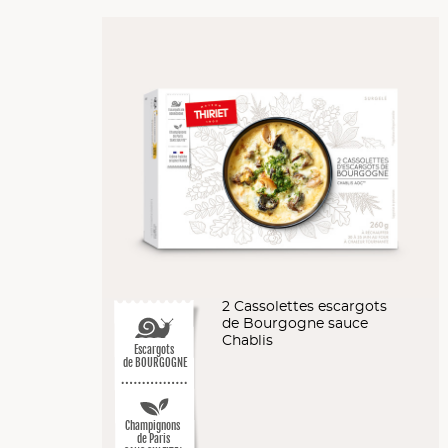
2 Cassolettes escargots
de Bourgogne sauce
Chablis
Escargots
de BOURGOGNE
Champignons
de Paris