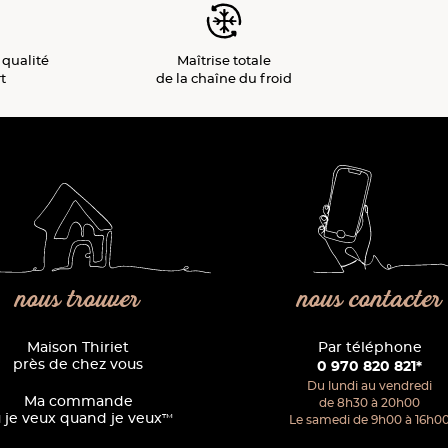
 qualité
Maîtrise totale
t
de la chaîne du froid
nous trouver
nous contacter
Maison Thiriet
Par téléphone
près de chez vous
0 970 820 821*
Du lundi au vendredi
Ma commande
de 8h30 à 20h00
 je veux quand je veux
™
Le samedi de 9h00 à 16h0