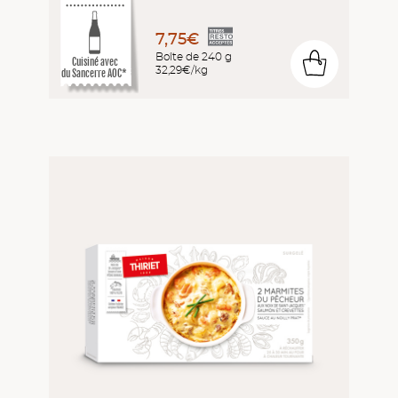
7,75€
Boîte de 240 g
0
Cuisiné avec
32,29€/kg
du Sancerre AOC*