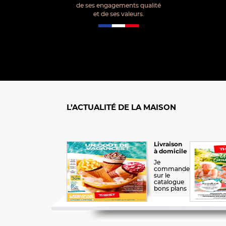
de ses engagements qualité
et de ses valeurs.
L’ACTUALITÉ DE LA MAISON
Livraison
à domicile
Je
commande
sur le
catalogue
bons plans