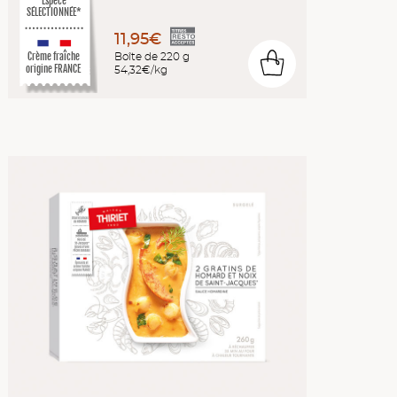
Espèce
SÉLECTIONNÉE*
11,95€
Crème fraîche
Boîte de 220 g
0
origine FRANCE
54,32€/kg