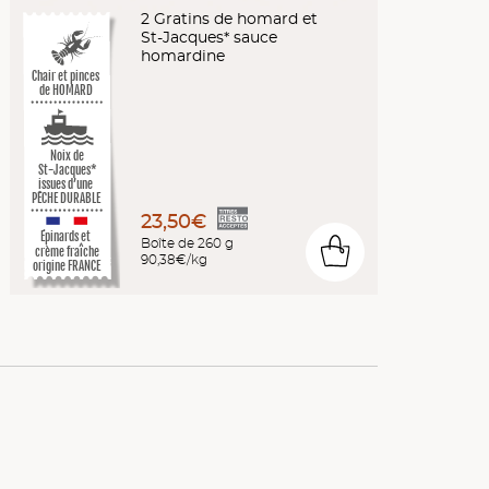
2 Gratins de homard et
St-Jacques* sauce
homardine
Chair et pinces
de HOMARD
Noix de
St-Jacques*
issues d’une
PÊCHE DURABLE
23,50€
Épinards et
Boîte de 260 g
0
crème fraîche
90,38€/kg
origine FRANCE