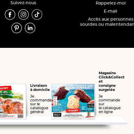
Suivez-nous
Rappelez-moi
E-mail
Accès aux personnes
sourdes ou malentendan
Magasins
Click&Collect
et
consigne
Livraison
surgelée
à domicile
Je
Je
commande
commande
sur le
sur
catalogue
le catalogue
général
en ligne