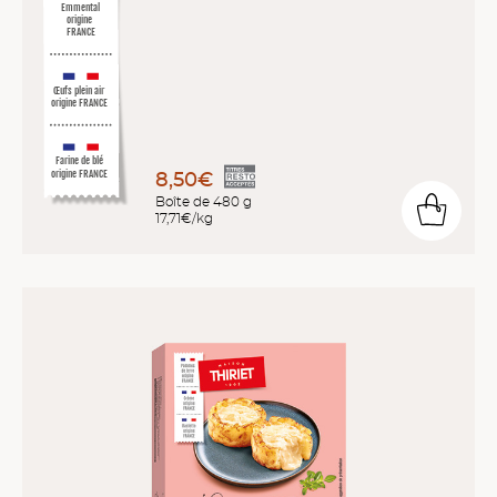
Emmental
origine
FRANCE
Œufs plein air
origine FRANCE
Farine de blé
origine FRANCE
8,50€
Boîte de 480 g
17,71€/kg