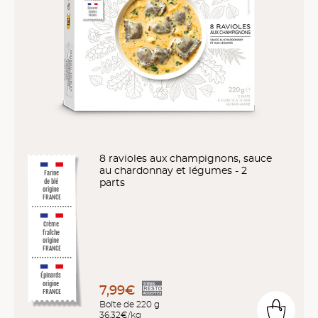
8 ravioles aux champignons, sauce
au chardonnay et légumes - 2
Farine
parts
de blé
origine
FRANCE
Crème
fraîche
origine
FRANCE
Épinards
origine
7,99€
FRANCE
Boîte de 220 g
36,32€/kg