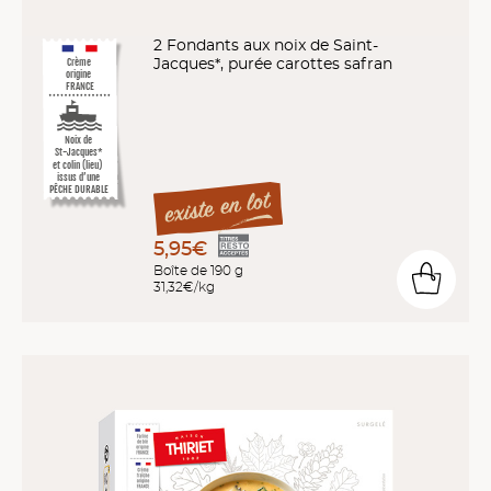
2 Fondants aux noix de Saint-
Jacques*, purée carottes safran
Crème
origine
FRANCE
Noix de
St-Jacques*
et colin (lieu)
issus d’une
PÊCHE DURABLE
5,95€
Boîte de 190 g
31,32€/kg