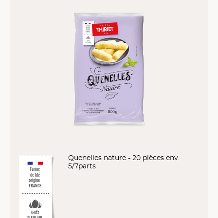
Quenelles nature - 20 pièces env.
5/7parts
Farine
de blé
origine
FRANCE
Œufs
PLEIN AIR