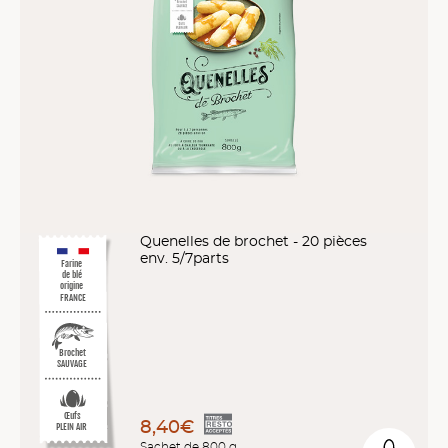
Quenelles de brochet - 20 pièces
env. 5/7parts
Farine
de blé
origine
FRANCE
Brochet
SAUVAGE
Œufs
8,40€
PLEIN AIR
Sachet de 800 g