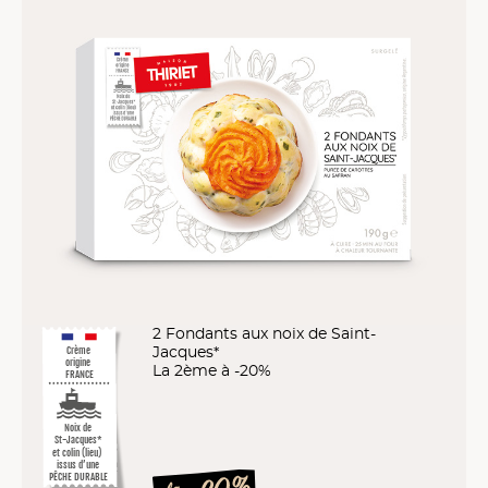
2 Fondants aux noix de Saint-
Jacques*
Crème
origine
La 2ème à -20%
FRANCE
Noix de
St-Jacques*
et colin (lieu)
issus d’une
PÊCHE DURABLE