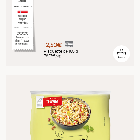
ATELIER
Saumon
origine
NORVÈGE
Saumon issu
d’un ÉLEVAGE
12,50€
RESPONSABLE
Plaquette de 160 g
78,13€/kg