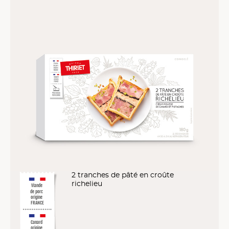
2 tranches de pâté en croûte
richelieu
Viande
de porc
origine
FRANCE
Canard
origine