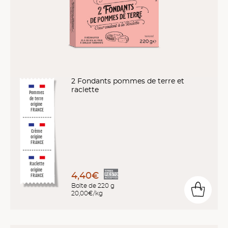
2 Fondants pommes de terre et
raclette
Pommes
de terre
origine
FRANCE
Crème
origine
FRANCE
Raclette
origine
4,40€
FRANCE
Boîte de 220 g
20,00€/kg