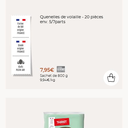
Quenelles de volaille - 20 pièces
env. 5/7parts
Farine
de blé
origine
FRANCE
Dinde
origine
FRANCE
Œufs
7,95€
PLEIN AIR
Sachet de 800 g
9,94€/kg