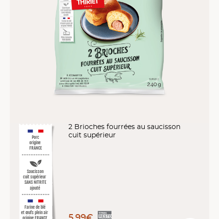
2 Brioches fourrées au saucisson
cuit supérieur
Porc
origine
FRANCE
Saucisson
cuit supérieur
SANS NITRITE
ajouté
Farine de blé
et œufs plein air
5,99€
origine FRANCE