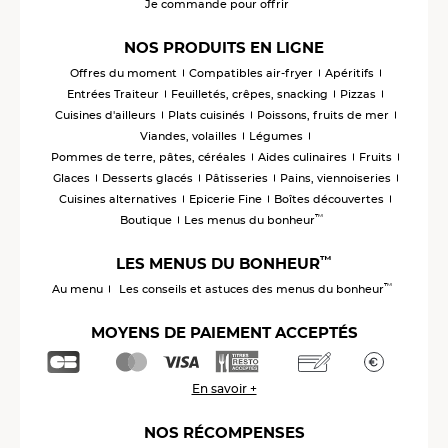
Je commande pour offrir
NOS PRODUITS EN LIGNE
Offres du moment
Compatibles air-fryer
Apéritifs
Entrées Traiteur
Feuilletés, crêpes, snacking
Pizzas
Cuisines d'ailleurs
Plats cuisinés
Poissons, fruits de mer
Viandes, volailles
Légumes
Pommes de terre, pâtes, céréales
Aides culinaires
Fruits
Glaces
Desserts glacés
Pâtisseries
Pains, viennoiseries
Cuisines alternatives
Epicerie Fine
Boîtes découvertes
™
Boutique
Les menus du bonheur
™
LES MENUS DU BONHEUR
™
Au menu
Les conseils et astuces des menus du bonheur
MOYENS DE PAIEMENT ACCEPTÉS
En savoir +
NOS RÉCOMPENSES