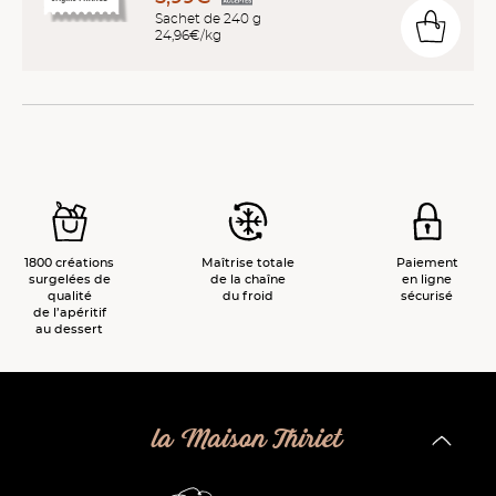
Sachet de 240 g
24,96€/kg
1800 créations
Maîtrise totale
Paiement
surgelées de
de la chaîne
en ligne
qualité
du froid
sécurisé
de l’apéritif
au dessert
la Maison Thiriet