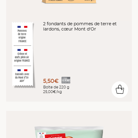
2 fondants de pommes de terre et
lardons, cœur Mont d'Or
Pommes
de terre
origine
FRANCE
Crème et
œufs plein air
origine FRANCE
Cuisinés avec
du Mont d’Or
5,50€
AOP
*
Boîte de 220 g
25,00€/kg