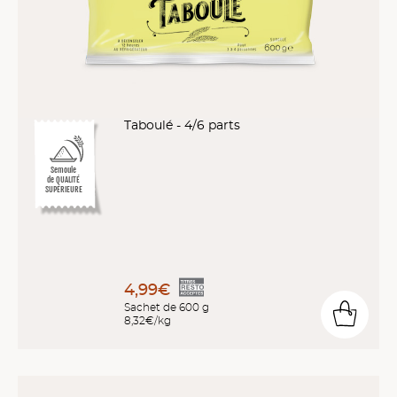
Taboulé - 4/6 parts
Semoule
de QUALITÉ
SUPÉRIEURE
4,99€
Sachet de 600 g
8,32€/kg