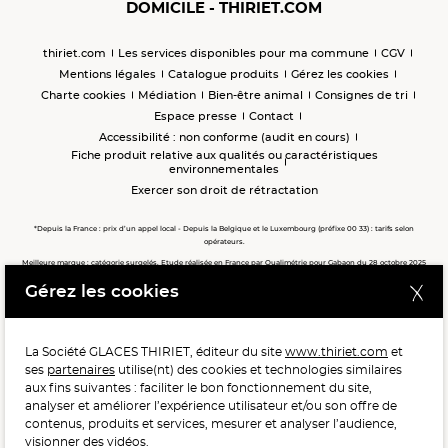
DOMICILE - THIRIET.COM
thiriet.com
Les services disponibles pour ma commune
CGV
Mentions légales
Catalogue produits
Gérez les cookies
Charte cookies
Médiation
Bien-être animal
Consignes de tri
Espace presse
Contact
Accessibilité : non conforme (audit en cours)
Fiche produit relative aux qualités ou caractéristiques
environnementales
Exercer son droit de rétractation
*Depuis la France : prix d’un appel local - Depuis la Belgique et le Luxembourg (préfixe 00 33) : tarifs selon
opérateurs.
Meilleure marque : catégorie surgelés. Etude réalisée en France par Qualimétrie pour Gabaon du 28 octobre 2025
au 02 février 2026 auprès de 122 503 consommateurs.
Gérez les cookies
Meilleure chaîne de magasins, Meilleur e-commerçant, Meilleure relation clients : catégorie surgelés. Étude
réalisée en France par Qualimétrie pour Gabaon du 27 Mars au 07 Juillet 2025 sur 1 246 417 votes.
La Société GLACES THIRIET, éditeur du site
www.thiriet.com
et
ses
partenaires
utilise(nt) des cookies et technologies similaires
POUR VOTRE SANTÉ, MANGEZ AU MOINS CINQ FRUITS ET
aux fins suivantes : faciliter le bon fonctionnement du site,
LÉGUMES PAR JOUR.
WWW.MANGERBOUGER.FR
analyser et améliorer l’expérience utilisateur et/ou son offre de
contenus, produits et services, mesurer et analyser l’audience,
visionner des vidéos.