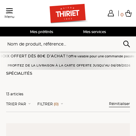
0
Menu
Total de mes achats
0,00€
Voir mon panier
Voir mon panier
Voir mon panier
Voir mon panier
Hors frais éventuels liés au service choisi
Mes préférés
Mes services
FFERT DÈS 80€ D’ACHAT !
Offre valable pour une commande passée en livraison à
Accueil
Entrées Traiteur
Spécialités
PROFITEZ DE LA LIVRAISON À LA CARTE OFFERTE JUSQU’AU 06/09/2026
SPÉCIALITÉS
13 articles
Réinitialiser
TRIER PAR
FILTRER
(0)