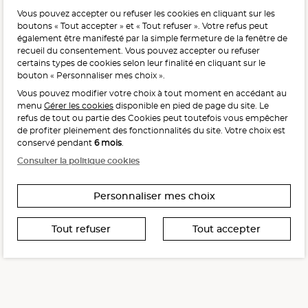
Vous pouvez accepter ou refuser les cookies en cliquant sur les
L'abus d'alcool est dangereux pour la santé, à consommer
boutons « Tout accepter » et « Tout refuser ». Votre refus peut
avec modération.
également être manifesté par la simple fermeture de la fenêtre de
recueil du consentement. Vous pouvez accepter ou refuser
certains types de cookies selon leur finalité en cliquant sur le
bouton « Personnaliser mes choix ».
Vous pouvez modifier votre choix à tout moment en accédant au
menu
Gérer les cookies
disponible en pied de page du site. Le
refus de tout ou partie des Cookies peut toutefois vous empêcher
Interdiction de vente de boissons alcooliques
de profiter pleinement des fonctionnalités du site. Votre choix est
aux mineurs de moins de 18 ans
conservé pendant
6 mois
.
La preuve de majorité de l’acheteur est exigée au moment
Consulter la politique cookies
de la vente en ligne.
CODE DE LA SANTÉ PUBLIQUE, ART. L. 3342-1 ET L. 3353-3
Personnaliser mes choix
Tout refuser
Tout accepter