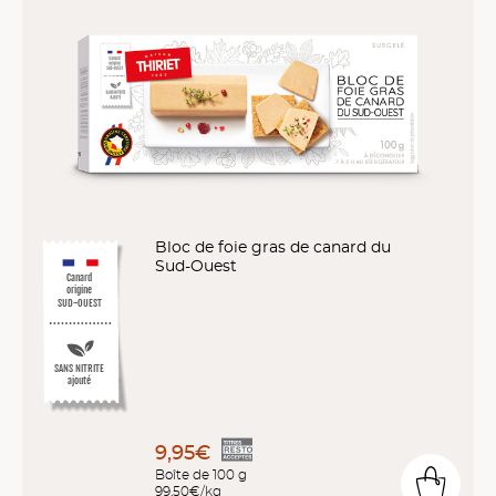
Bloc de foie gras de canard du
Sud-Ouest
Canard
origine
SUD-OUEST
SANS NITRITE
ajouté
9,95€
Boîte de 100 g
99,50€/kg