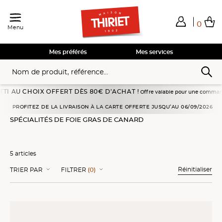
0
Menu
Total de mes achats
0,00€
Voir mon panier
Voir mon panier
Voir mon panier
Voir mon panier
Hors frais éventuels liés au service choisi
Mes préférés
Mes services
U CHOIX OFFERT DÈS 80€ D’ACHAT !
Offre valable pour une commande passée 
Accueil
Entrées Traiteur
Spécialités de foie gras de canard
PROFITEZ DE LA LIVRAISON À LA CARTE OFFERTE JUSQU’AU 06/09/2026
SPÉCIALITÉS DE FOIE GRAS DE CANARD
5 articles
Réinitialiser
TRIER PAR
FILTRER
(0)