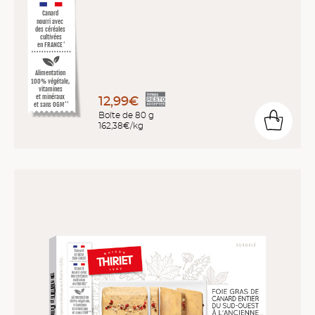
Canard
nourri avec
des céréales
cultivées
en FRANCE
*
Alimentation
100% végétale,
vitamines
et minéraux
12,99€
et sans OGM
**
Boîte de 80 g
162,38€/kg