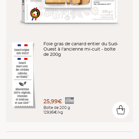
Foie gras de canard entier du Sud-
Ouest à l'ancienne mi-cuit - boîte
Canard origine
SUD-OUEST
de 200g
Canard
nourri avec
des céréales
cultivées
en FRANCE
*
Alimentation
100% végétale,
vitamines
et minéraux
25,99€
et sans OGM
**
Boîte de 200 g
129,95€/kg