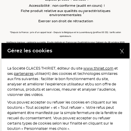
Accessibilité : non conforme (audit en cours)
Fiche produit relative aux qualités ou caractéristiques
environnementales
Exercer son droit de rétractation
*Depuis la France : prix d’un appel local - Depuis la Belgique et le Luxembourg (préfixe 00 33) : tarifs selon
opérateurs.
Meilleure marque : catégorie surgelés. Etude réalisée en France par Qualimétrie pour Gabaon du 28 octobre 2025
au 02 février 2026 auprès de 122 503 consommateurs.
Gérez les cookies
Meilleure chaîne de magasins, Meilleur e-commerçant, Meilleure relation clients : catégorie surgelés. Étude
réalisée en France par Qualimétrie pour Gabaon du 27 Mars au 07 Juillet 2025 sur 1 246 417 votes.
La Société GLACES THIRIET, éditeur du site
www.thiriet.com
et
ses
partenaires
utilise(nt) des cookies et technologies similaires
POUR VOTRE SANTÉ, MANGEZ AU MOINS CINQ FRUITS ET
aux fins suivantes : faciliter le bon fonctionnement du site,
LÉGUMES PAR JOUR.
WWW.MANGERBOUGER.FR
analyser et améliorer l’expérience utilisateur et/ou son offre de
contenus, produits et services, mesurer et analyser l’audience,
visionner des vidéos.
Vous pouvez accepter ou refuser les cookies en cliquant sur les
L'abus d'alcool est dangereux pour la santé, à consommer
boutons « Tout accepter » et « Tout refuser ». Votre refus peut
avec modération.
également être manifesté par la simple fermeture de la fenêtre de
recueil du consentement. Vous pouvez accepter ou refuser
certains types de cookies selon leur finalité en cliquant sur le
bouton « Personnaliser mes choix ».