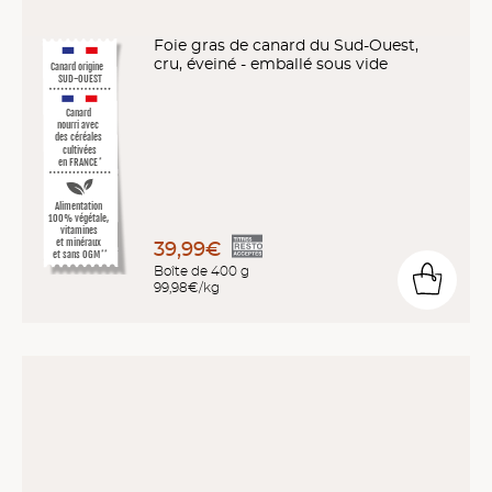
Foie gras de canard du Sud-Ouest,
cru, éveiné - emballé sous vide
Canard origine
SUD-OUEST
Canard
nourri avec
des céréales
cultivées
en FRANCE
*
Alimentation
100% végétale,
vitamines
et minéraux
39,99€
et sans OGM
**
Boîte de 400 g
99,98€/kg