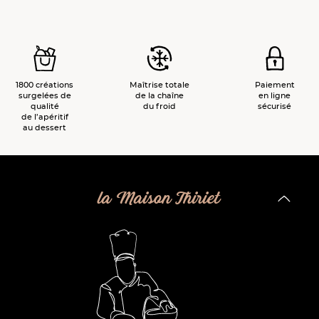
1800 créations
Maîtrise totale
Paiement
surgelées de
de la chaîne
en ligne
qualité
du froid
sécurisé
de l’apéritif
au dessert
la Maison Thiriet