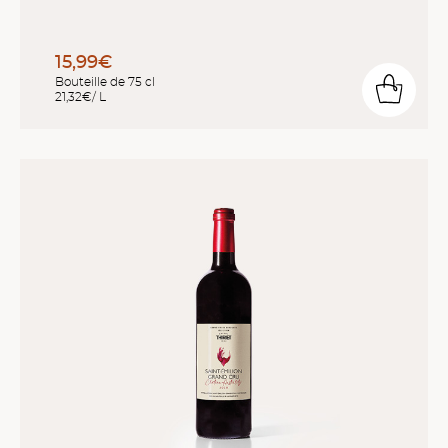
15,99€
Bouteille de 75 cl
21,32€/ L