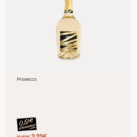
Prosecco
9,99€
10,50€