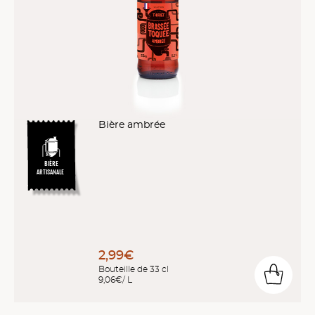
Bière ambrée
BIÈRE
ARTISANALE
2,99€
Bouteille de 33 cl
9,06€/ L