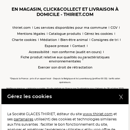
EN MAGASIN, CLICK&COLLECT ET LIVRAISON À
DOMICILE - THIRIET.COM
thiriet.com
Les services disponibles pour ma commune
CGV
Mentions légales
Catalogue produits
Gérez les cookies
Charte cookies
Médiation
Bien-être animal
Consignes de tri
Espace presse
Contact
Accessibilité : non conforme (audit en cours)
Fiche produit relative aux qualités ou caractéristiques
environnementales
Exercer son droit de rétractation
*Depuis la France : prix d’un appel local - Depuis la Belgique et le Luxembourg (préfixe 00 33) : tarifs selon
opérateurs.
Meilleure marque : catégorie surgelés. Etude réalisée en France par Qualimétrie pour Gabaon du 28 octobre 2025
au 02 février 2026 auprès de 122 503 consommateurs.
Gérez les cookies
Meilleure chaîne de magasins, Meilleur e-commerçant, Meilleure relation clients : catégorie surgelés. Étude
réalisée en France par Qualimétrie pour Gabaon du 27 Mars au 07 Juillet 2025 sur 1 246 417 votes.
La Société GLACES THIRIET, éditeur du site
www.thiriet.com
et
ses
partenaires
utilise(nt) des cookies et technologies similaires
POUR VOTRE SANTÉ, MANGEZ AU MOINS CINQ FRUITS ET
aux fins suivantes : faciliter le bon fonctionnement du site,
LÉGUMES PAR JOUR.
WWW.MANGERBOUGER.FR
analyser et améliorer l’expérience utilisateur et/ou son offre de