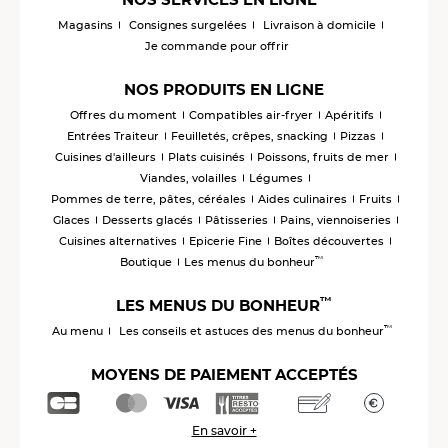
Magasins
Consignes surgelées
Livraison à domicile
Je commande pour offrir
NOS PRODUITS EN LIGNE
Offres du moment
Compatibles air-fryer
Apéritifs
Entrées Traiteur
Feuilletés, crêpes, snacking
Pizzas
Cuisines d'ailleurs
Plats cuisinés
Poissons, fruits de mer
Viandes, volailles
Légumes
Pommes de terre, pâtes, céréales
Aides culinaires
Fruits
Glaces
Desserts glacés
Pâtisseries
Pains, viennoiseries
Cuisines alternatives
Epicerie Fine
Boîtes découvertes
™
Boutique
Les menus du bonheur
™
LES MENUS DU BONHEUR
™
Au menu
Les conseils et astuces des menus du bonheur
MOYENS DE PAIEMENT ACCEPTÉS
En savoir +