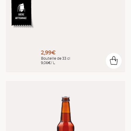
BIÈRE
ARTISANALE
2,99€
Bouteille de 33 cl
9,06€/ L