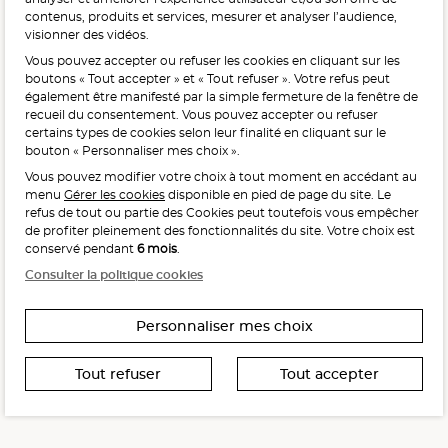
contenus, produits et services, mesurer et analyser l’audience,
visionner des vidéos.
Vous pouvez accepter ou refuser les cookies en cliquant sur les
L'abus d'alcool est dangereux pour la santé, à consommer
boutons « Tout accepter » et « Tout refuser ». Votre refus peut
avec modération.
également être manifesté par la simple fermeture de la fenêtre de
recueil du consentement. Vous pouvez accepter ou refuser
certains types de cookies selon leur finalité en cliquant sur le
bouton « Personnaliser mes choix ».
Vous pouvez modifier votre choix à tout moment en accédant au
menu
Gérer les cookies
disponible en pied de page du site. Le
refus de tout ou partie des Cookies peut toutefois vous empêcher
Interdiction de vente de boissons alcooliques
de profiter pleinement des fonctionnalités du site. Votre choix est
aux mineurs de moins de 18 ans
conservé pendant
6 mois
.
La preuve de majorité de l’acheteur est exigée au moment
Consulter la politique cookies
de la vente en ligne.
CODE DE LA SANTÉ PUBLIQUE, ART. L. 3342-1 ET L. 3353-3
Personnaliser mes choix
Tout refuser
Tout accepter