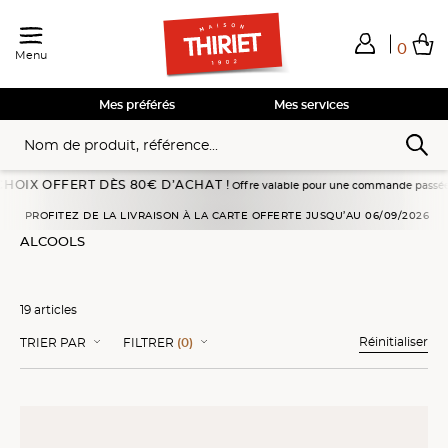
0
Menu
Total de mes achats
0,00€
Voir mon panier
Voir mon panier
Voir mon panier
Voir mon panier
Hors frais éventuels liés au service choisi
Mes préférés
Mes services
FERT DÈS 80€ D’ACHAT !
Offre valable pour une commande passée en livraison à 
Accueil
Epicerie Fine
Alcools
PROFITEZ DE LA LIVRAISON À LA CARTE OFFERTE JUSQU’AU 06/09/2026
ALCOOLS
19 articles
Réinitialiser
TRIER PAR
FILTRER
(0)