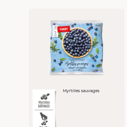
Myrtilles sauvages
Myrtilles
SAUVAGES