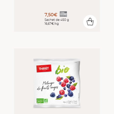
7,50€
Sachet de 450 g
0
16,67€/kg