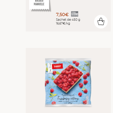
Récolte
MANUELLE
7,50€
Sachet de 450 g
0
16,67€/kg