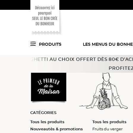
PRODUITS
LES MENUS DU BONH
PAGHETTI AU CHOIX OFFERT DÈS 80€ D’ACHAT !
Offre v
Voici ce que l'on
Accueil
Fruits
Fruits nature
Fruits rouges
PROFITEZ
a trouvé pour vous
en cuisine !
CATÉGORIES
Tous les produits
Tous les produits
Tous les produits
Nouveautés & promotions
Individuelles
Fruits du verger