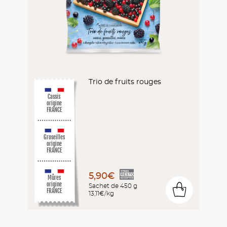
Trio de fruits rouges
Cassis
origine
FRANCE
Groseilles
origine
FRANCE
5,90€
Mûres
origine
Sachet de 450 g
0
FRANCE
13,11€/kg