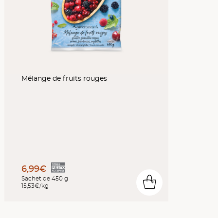
Mélange de fruits rouges
6,99€
Sachet de 450 g
0
15,53€/kg