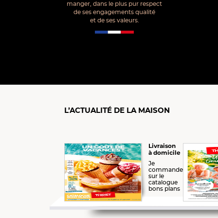
manger, dans le plus pur respect
de ses engagements qualité
et de ses valeurs.
L’ACTUALITÉ DE LA MAISON
Livraison
à domicile
Je
commande
sur le
catalogue
bons plans