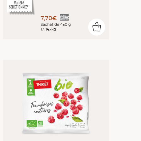
Variété
SÉLECTIONNÉE*
7,70€
Sachet de 450 g
0
17,11€/kg