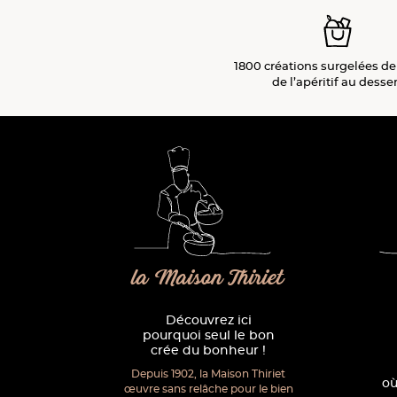
1800 créations surgelées de
de l’apéritif
au desser
la Maison Thiriet
Découvrez ici
pourquoi seul le bon
crée du bonheur !
Depuis 1902, la Maison Thiriet
où
œuvre sans relâche pour le bien