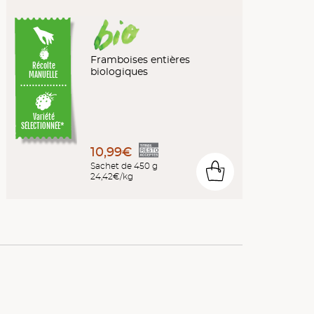
Framboises entières
Récolte
biologiques
MANUELLE
Variété
SÉLECTIONNÉE*
10,99€
Sachet de 450 g
0
24,42€/kg