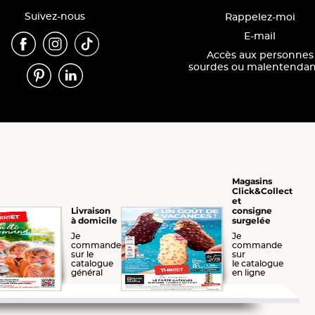
Suivez-nous
Rappelez-moi
E-mail
Accès aux personnes
sourdes ou malentendan
Magasins
Click&Collect
et
consigne
Livraison
surgelée
à domicile
Je
Je
commande
commande
sur le
sur
catalogue
le catalogue
général
en ligne