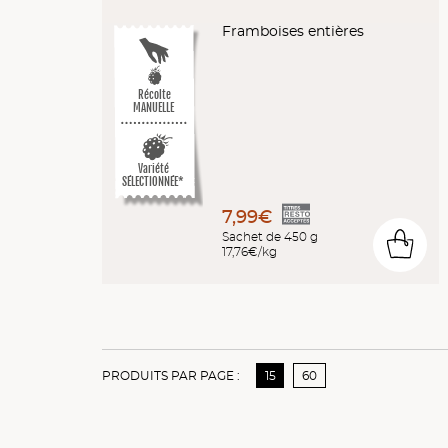
Framboises entières
Récolte
MANUELLE
Variété
SÉLECTIONNÉE*
7,99€
Sachet de 450 g
0
17,76€/kg
PRODUITS PAR PAGE :
15
60