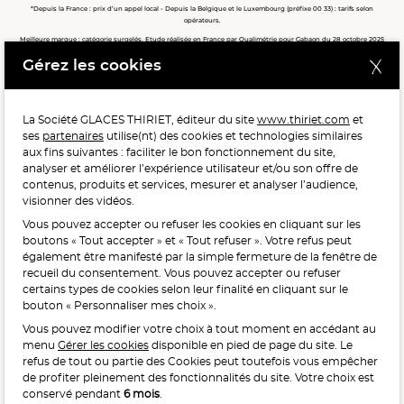
*Depuis la France : prix d’un appel local - Depuis la Belgique et le Luxembourg (préfixe 00 33) : tarifs selon
opérateurs.
Meilleure marque : catégorie surgelés. Etude réalisée en France par Qualimétrie pour Gabaon du 28 octobre 2025
au 02 février 2026 auprès de 122 503 consommateurs.
Gérez les cookies
Meilleure chaîne de magasins, Meilleur e-commerçant, Meilleure relation clients : catégorie surgelés. Étude
réalisée en France par Qualimétrie pour Gabaon du 27 Mars au 07 Juillet 2025 sur 1 246 417 votes.
La Société GLACES THIRIET, éditeur du site
www.thiriet.com
et
ses
partenaires
utilise(nt) des cookies et technologies similaires
POUR VOTRE SANTÉ, MANGEZ AU MOINS CINQ FRUITS ET
aux fins suivantes : faciliter le bon fonctionnement du site,
LÉGUMES PAR JOUR.
WWW.MANGERBOUGER.FR
analyser et améliorer l’expérience utilisateur et/ou son offre de
contenus, produits et services, mesurer et analyser l’audience,
visionner des vidéos.
Vous pouvez accepter ou refuser les cookies en cliquant sur les
L'abus d'alcool est dangereux pour la santé, à consommer
boutons « Tout accepter » et « Tout refuser ». Votre refus peut
avec modération.
également être manifesté par la simple fermeture de la fenêtre de
recueil du consentement. Vous pouvez accepter ou refuser
certains types de cookies selon leur finalité en cliquant sur le
bouton « Personnaliser mes choix ».
Vous pouvez modifier votre choix à tout moment en accédant au
menu
Gérer les cookies
disponible en pied de page du site. Le
refus de tout ou partie des Cookies peut toutefois vous empêcher
Interdiction de vente de boissons alcooliques
de profiter pleinement des fonctionnalités du site. Votre choix est
aux mineurs de moins de 18 ans
conservé pendant
6 mois
.
La preuve de majorité de l’acheteur est exigée au moment