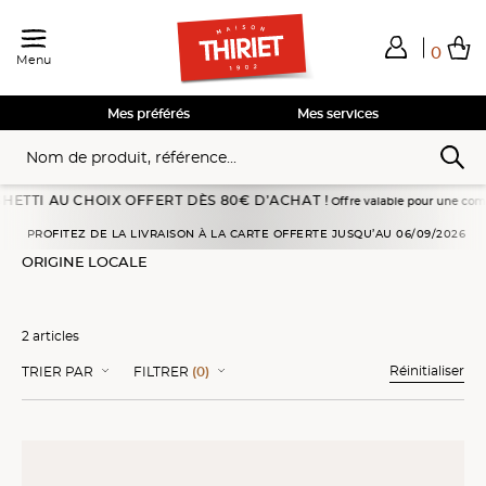
0
Menu
Total de mes achats
0,00€
Voir mon panier
Voir mon panier
Voir mon panier
Voir mon panier
Hors frais éventuels liés au service choisi
Mes préférés
Mes services
TI AU CHOIX OFFERT DÈS 80€ D’ACHAT !
Offre valable pour une commande p
Accueil
Fruits
Sélections Qualité
Origine locale
PROFITEZ DE LA LIVRAISON À LA CARTE OFFERTE JUSQU’AU 06/09/2026
ORIGINE LOCALE
2 articles
Réinitialiser
TRIER PAR
FILTRER
(0)