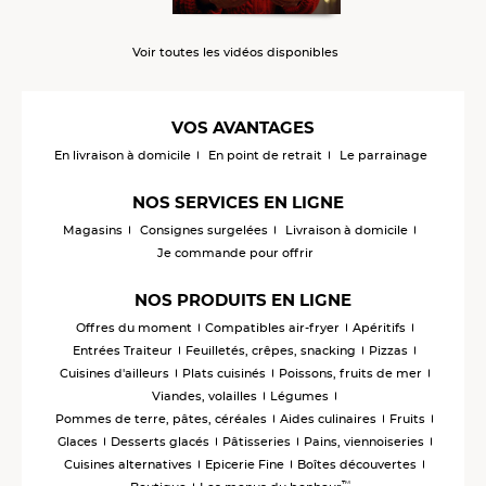
Voir toutes les vidéos disponibles
VOS AVANTAGES
En livraison à domicile
En point de retrait
Le parrainage
NOS SERVICES EN LIGNE
Magasins
Consignes surgelées
Livraison à domicile
Je commande pour offrir
NOS PRODUITS EN LIGNE
Offres du moment
Compatibles air-fryer
Apéritifs
Entrées Traiteur
Feuilletés, crêpes, snacking
Pizzas
Cuisines d'ailleurs
Plats cuisinés
Poissons, fruits de mer
Viandes, volailles
Légumes
Pommes de terre, pâtes, céréales
Aides culinaires
Fruits
Glaces
Desserts glacés
Pâtisseries
Pains, viennoiseries
Cuisines alternatives
Epicerie Fine
Boîtes découvertes
™