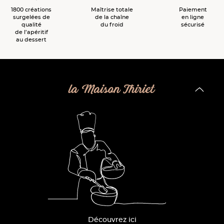
1800 créations
Maîtrise totale
Paiement
surgelées de
de la chaîne
en ligne
qualité
du froid
sécurisé
de l’apéritif
au dessert
la Maison Thiriet
Découvrez ici