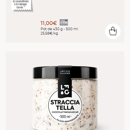
et caramélisées
à la Fabrique
Givrée
™*
11,00€
Pot de 430 g - 500 ml
25,58€/kg