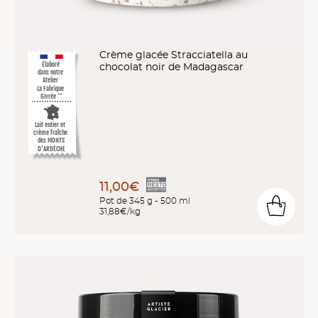
Crème glacée Stracciatella au
Élaboré
chocolat noir de Madagascar
dans notre
Atelier
La Fabrique
Givrée
™*
Lait entier et
crème fraîche
des MONTS
D'ARDÈCHE
11,00€
Pot de 345 g - 500 ml
31,88€/kg