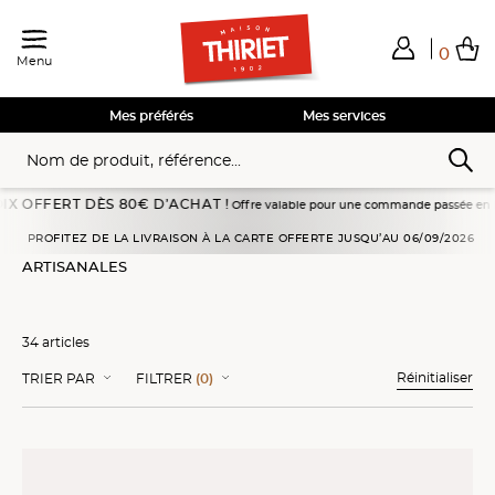
0
Menu
Total de mes achats
0,00€
Voir mon panier
Voir mon panier
Voir mon panier
Voir mon panier
Hors frais éventuels liés au service choisi
Mes préférés
Mes services
DÈS 80€ D’ACHAT !
Offre valable pour une commande passée en livraison à domicile
Accueil
Glaces
Sélections Qualité
Artisanales
PROFITEZ DE LA LIVRAISON À LA CARTE OFFERTE JUSQU’AU 06/09/2026
ARTISANALES
34 articles
Réinitialiser
TRIER PAR
FILTRER
(0)