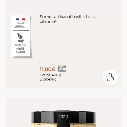
Sorbet artisanal basilic frais
citronné
Sorbet
ARTISANAL*
Basilic frais
effeuillé
À LA MAIN
11,00€
Pot de 400 g
27,50€/kg