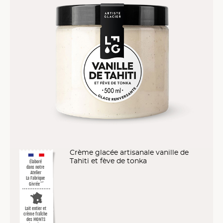
Crème glacée artisanale vanille de
Tahiti et fève de tonka
Élaboré
dans notre
Atelier
La Fabrique
Givrée
™*
Lait entier et
crème fraîche
des MONTS