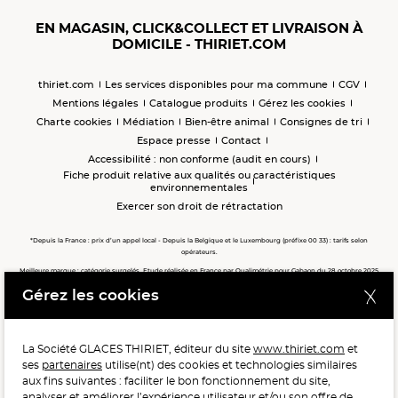
EN MAGASIN, CLICK&COLLECT ET LIVRAISON À
DOMICILE - THIRIET.COM
thiriet.com
Les services disponibles pour ma commune
CGV
Mentions légales
Catalogue produits
Gérez les cookies
Charte cookies
Médiation
Bien-être animal
Consignes de tri
Espace presse
Contact
Accessibilité : non conforme (audit en cours)
Fiche produit relative aux qualités ou caractéristiques
environnementales
Exercer son droit de rétractation
*Depuis la France : prix d’un appel local - Depuis la Belgique et le Luxembourg (préfixe 00 33) : tarifs selon
opérateurs.
Meilleure marque : catégorie surgelés. Etude réalisée en France par Qualimétrie pour Gabaon du 28 octobre 2025
au 02 février 2026 auprès de 122 503 consommateurs.
Gérez les cookies
Meilleure chaîne de magasins, Meilleur e-commerçant, Meilleure relation clients : catégorie surgelés. Étude
réalisée en France par Qualimétrie pour Gabaon du 27 Mars au 07 Juillet 2025 sur 1 246 417 votes.
La Société GLACES THIRIET, éditeur du site
www.thiriet.com
et
ses
partenaires
utilise(nt) des cookies et technologies similaires
POUR VOTRE SANTÉ, MANGEZ AU MOINS CINQ FRUITS ET
aux fins suivantes : faciliter le bon fonctionnement du site,
LÉGUMES PAR JOUR.
WWW.MANGERBOUGER.FR
analyser et améliorer l’expérience utilisateur et/ou son offre de