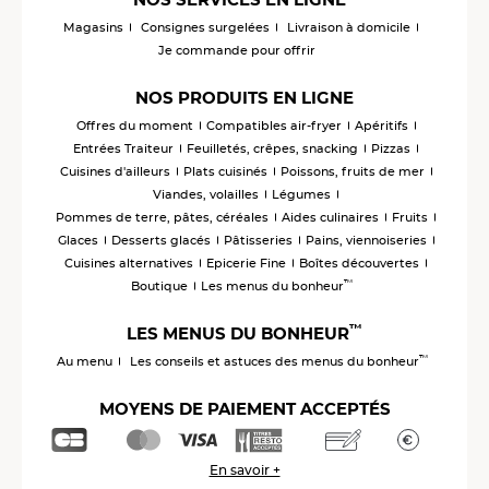
Magasins
Consignes surgelées
Livraison à domicile
Je commande pour offrir
NOS PRODUITS EN LIGNE
Offres du moment
Compatibles air-fryer
Apéritifs
Entrées Traiteur
Feuilletés, crêpes, snacking
Pizzas
Cuisines d'ailleurs
Plats cuisinés
Poissons, fruits de mer
Viandes, volailles
Légumes
Pommes de terre, pâtes, céréales
Aides culinaires
Fruits
Glaces
Desserts glacés
Pâtisseries
Pains, viennoiseries
Cuisines alternatives
Epicerie Fine
Boîtes découvertes
™
Boutique
Les menus du bonheur
™
LES MENUS DU BONHEUR
™
Au menu
Les conseils et astuces des menus du bonheur
MOYENS DE PAIEMENT ACCEPTÉS
En savoir +