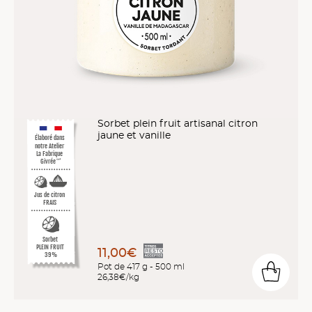
Sorbet plein fruit artisanal citron
jaune et vanille
Élaboré dans
notre Atelier
La Fabrique
Givrée
™*
Jus de citron
FRAIS
Sorbet
PLEIN FRUIT
11,00€
39%
Pot de 417 g - 500 ml
26,38€/kg