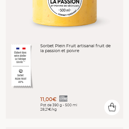
Sorbet Plein Fruit artisanal fruit de
la passion et poivre
Élaboré dans
notre Atelier
La Fabrique
Givrée
™*
Sorbet
PLEIN FRUIT
40%
11,00€
Pot de 390 g - 500 ml
28,21€/kg