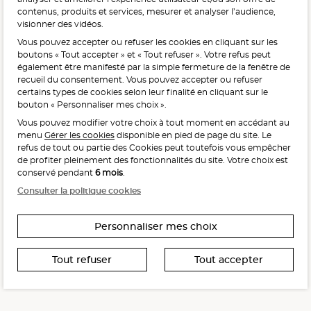
contenus, produits et services, mesurer et analyser l’audience,
visionner des vidéos.
Vous pouvez accepter ou refuser les cookies en cliquant sur les
L'abus d'alcool est dangereux pour la santé, à consommer
boutons « Tout accepter » et « Tout refuser ». Votre refus peut
avec modération.
également être manifesté par la simple fermeture de la fenêtre de
recueil du consentement. Vous pouvez accepter ou refuser
certains types de cookies selon leur finalité en cliquant sur le
bouton « Personnaliser mes choix ».
Vous pouvez modifier votre choix à tout moment en accédant au
menu
Gérer les cookies
disponible en pied de page du site. Le
refus de tout ou partie des Cookies peut toutefois vous empêcher
Interdiction de vente de boissons alcooliques
de profiter pleinement des fonctionnalités du site. Votre choix est
aux mineurs de moins de 18 ans
conservé pendant
6 mois
.
La preuve de majorité de l’acheteur est exigée au moment
Consulter la politique cookies
de la vente en ligne.
CODE DE LA SANTÉ PUBLIQUE, ART. L. 3342-1 ET L. 3353-3
Personnaliser mes choix
Tout refuser
Tout accepter