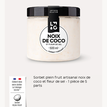
Sorbet plein fruit artisanal noix de
coco et fleur de sel - 1 pièce de 5
Elaboré dans
notre Atelier
parts
La Fabrique
Givrée
™*
Sorbet
PLEIN FRUIT