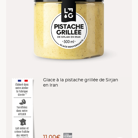
Glace à la pistache grillée de Sirjan
en Iran
Élaboré dans
notre Atelier
la Fabrique
Givrée
™*
Torréfiées
dans notre
ATELIER
Lait entier et
crème fraîche
des MONTS
11,00€