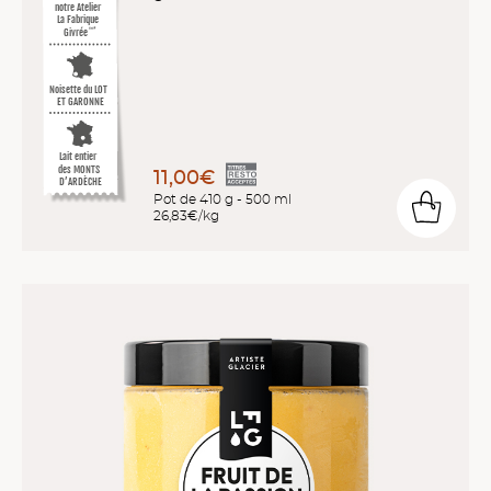
notre Atelier
La Fabrique
Givrée
™*
Noisette du LOT
ET GARONNE
Lait entier
des MONTS
11,00€
D’ARDÈCHE
Pot de 410 g - 500 ml
26,83€/kg