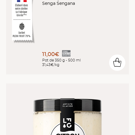
Senga Sengana
Élaboré dans
notre Atelier
La Fabrique
Givrée™*
Sorbet
PLEIN FRUIT 79%
11,00€
Pot de 350 g - 500 ml
31,43€/kg