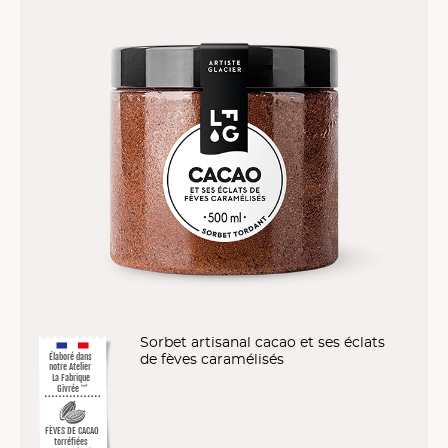
Sorbet artisanal cacao et ses éclats
Élaboré dans
de fèves caramélisés
notre Atelier
La Fabrique
Givrée
™*
FÈVES DE CACAO
torréfiées