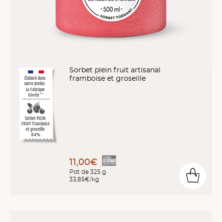
Sorbet plein fruit artisanal
framboise et groseille
Élaboré dans
notre Atelier
La Fabrique
Givrée
™*
Sorbet PLEIN
FRUIT framboise
et groseille
64%
11,00€
Pot de 325 g
33,85€/kg