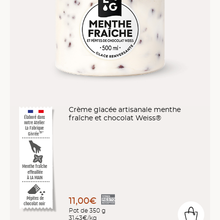
Crème glacée artisanale menthe
fraîche et chocolat Weiss®
Élaboré dans
notre Atelier
La Fabrique
Givrée
TM*
Menthe fraîche
effeuillée
À LA MAIN
11,00€
Pépites de
chocolat noir
Pot de 350 g
31,43€/kg