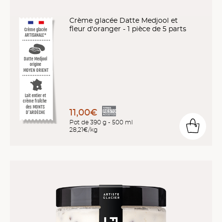
Crème glacée Datte Medjool et
fleur d'oranger - 1 pièce de 5 parts
Crème glacée
ARTISANALE*
Datte Medjool
origine
MOYEN ORIENT
Lait entier et
crème fraîche
des MONTS
11,00€
D'ARDÈCHE
Pot de 390 g - 500 ml
28,21€/kg