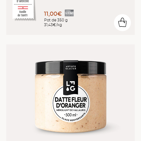
D'ARDÈCHE
Vanille
11,00€
de TAHITI
Pot de 350 g
31,43€/kg