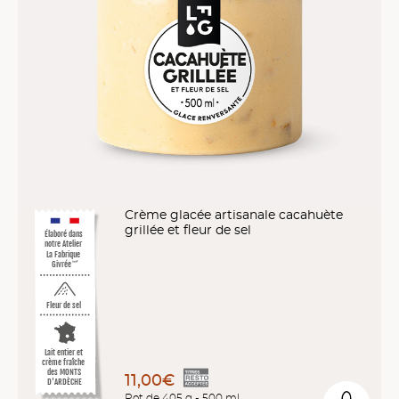
Crème glacée artisanale cacahuète
grillée et fleur de sel
Élaboré dans
notre Atelier
La Fabrique
Givrée
™*
Fleur de sel
Lait entier et
crème fraîche
des MONTS
11,00€
D'ARDÈCHE
Pot de 405 g - 500 ml