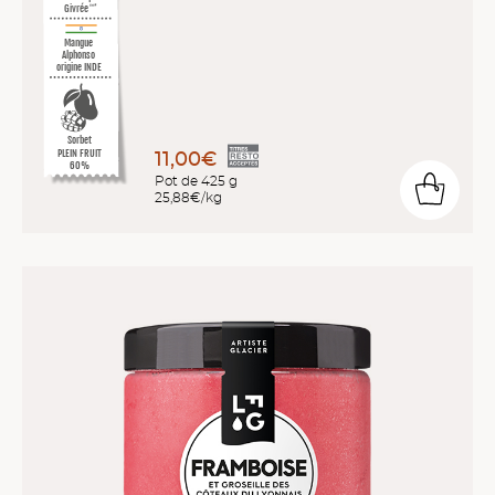
Givrée
™*
Mangue
Alphonso
origine INDE
Sorbet
PLEIN FRUIT
11,00€
60%
Pot de 425 g
25,88€/kg