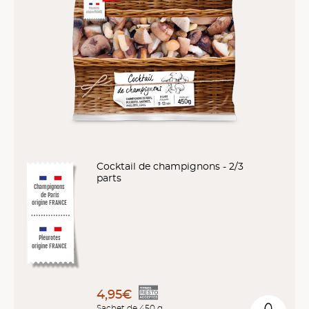
Cocktail de champignons - 2/3
parts
Champignons
de Paris
origine FRANCE
Pleurotes
origine FRANCE
4,95€
Sachet de 450 g