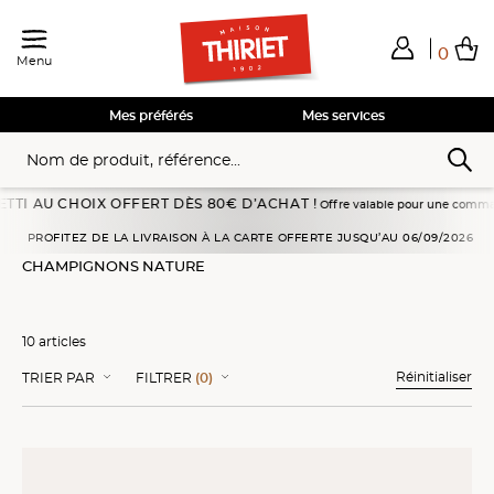
0
Menu
Total de mes achats
0,00€
Voir mon panier
Voir mon panier
Voir mon panier
Voir mon panier
Hors frais éventuels liés au service choisi
Mes préférés
Mes services
CHOIX OFFERT DÈS 80€ D’ACHAT !
Offre valable pour une commande passée en 
Accueil
Légumes
Champignons nature
PROFITEZ DE LA LIVRAISON À LA CARTE OFFERTE JUSQU’AU 06/09/2026
CHAMPIGNONS NATURE
10 articles
Réinitialiser
TRIER PAR
FILTRER
(0)