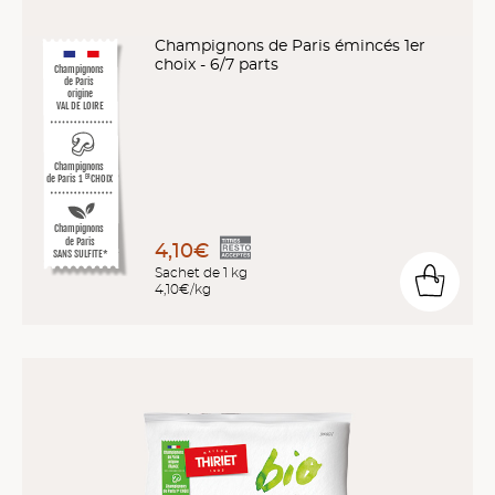
Champignons de Paris émincés 1er
choix - 6/7 parts
Champignons
de Paris
origine
VAL DE LOIRE
Champignons
de Paris 1
CHOIX
ER
Champignons
de Paris
4,10€
SANS SULFITE*
Sachet de 1 kg
4,10€/kg