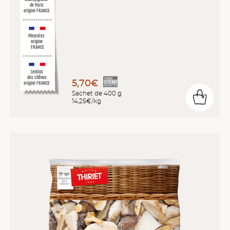
de Paris
origine FRANCE
Pleurotes
origine
FRANCE
Lentins
des chênes
5,70€
origine FRANCE
Sachet de 400 g
14,25€/kg