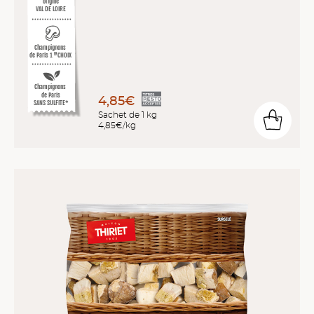
origine
VAL DE LOIRE
Champignons
de Paris 1
CHOIX
ER
Champignons
de Paris
4,85€
SANS SULFITE*
Sachet de 1 kg
4,85€/kg