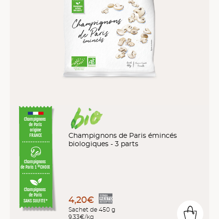
Champignons
de Paris
origine
Champignons de Paris émincés
FRANCE
biologiques - 3 parts
Champignons
de Paris 1
CHOIX
ER
Champignons
de Paris
4,20€
SANS SULFITE*
Sachet de 450 g
9,33€/kg