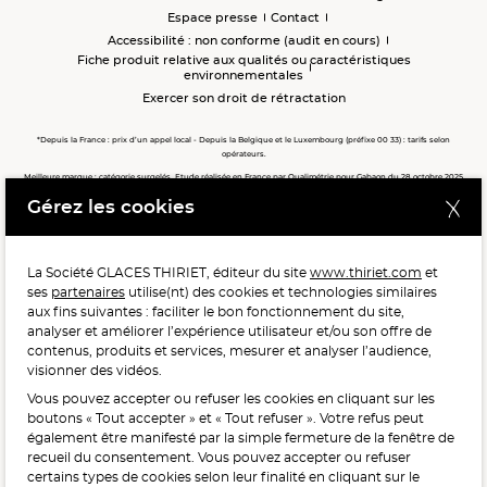
Espace presse
Contact
Accessibilité : non conforme (audit en cours)
Fiche produit relative aux qualités ou caractéristiques
environnementales
Exercer son droit de rétractation
*Depuis la France : prix d’un appel local - Depuis la Belgique et le Luxembourg (préfixe 00 33) : tarifs selon
opérateurs.
Meilleure marque : catégorie surgelés. Etude réalisée en France par Qualimétrie pour Gabaon du 28 octobre 2025
au 02 février 2026 auprès de 122 503 consommateurs.
Gérez les cookies
Meilleure chaîne de magasins, Meilleur e-commerçant, Meilleure relation clients : catégorie surgelés. Étude
réalisée en France par Qualimétrie pour Gabaon du 27 Mars au 07 Juillet 2025 sur 1 246 417 votes.
La Société GLACES THIRIET, éditeur du site
www.thiriet.com
et
ses
partenaires
utilise(nt) des cookies et technologies similaires
POUR VOTRE SANTÉ, MANGEZ AU MOINS CINQ FRUITS ET
aux fins suivantes : faciliter le bon fonctionnement du site,
LÉGUMES PAR JOUR.
WWW.MANGERBOUGER.FR
analyser et améliorer l’expérience utilisateur et/ou son offre de
contenus, produits et services, mesurer et analyser l’audience,
visionner des vidéos.
Vous pouvez accepter ou refuser les cookies en cliquant sur les
L'abus d'alcool est dangereux pour la santé, à consommer
boutons « Tout accepter » et « Tout refuser ». Votre refus peut
avec modération.
également être manifesté par la simple fermeture de la fenêtre de
recueil du consentement. Vous pouvez accepter ou refuser
certains types de cookies selon leur finalité en cliquant sur le