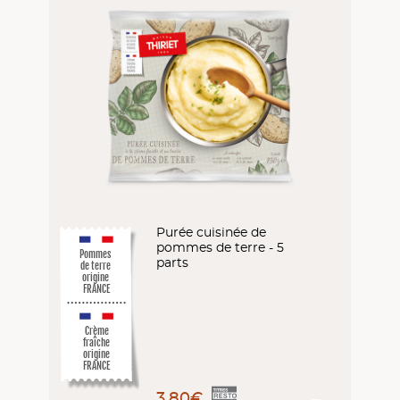
Purée cuisinée de
pommes de terre - 5
Pommes
parts
de terre
origine
FRANCE
Crème
fraîche
origine
FRANCE
3,80€