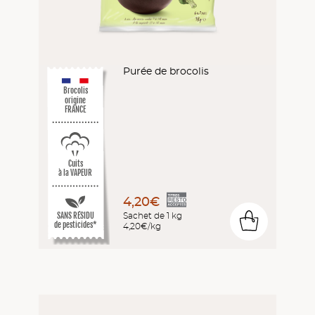
Purée de brocolis
Brocolis
origine
FRANCE
Cuits
à la VAPEUR
4,20€
SANS RÉSIDU
Sachet de 1 kg
0
de pesticides*
4,20€/kg