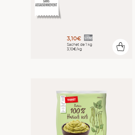
SANS
ASSAISONNEMENT
3,10€
Sachet de 1 kg
0
3,10€/kg