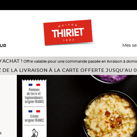
Mes se
EUR
fre valable pour une commande passée en livraison à domicile du 18/07 au 10
 DE LA LIVRAISON À LA CARTE OFFERTE JUSQU’AU 0
Pommes
de terre et
topinambours
origine FRANCE
Crème
origine FRANCE
és
s