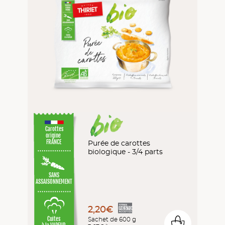
Carottes
origine
Purée de carottes
FRANCE
biologique - 3/4 parts
SANS
ASSAISONNEMENT
2,20€
Sachet de 600 g
Cuites
0