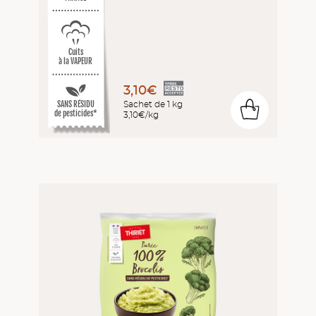
Cuits
à la VAPEUR
3,10€
SANS RÉSIDU
Sachet de 1 kg
0
de pesticides*
3,10€/kg