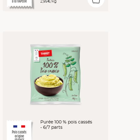
2,95€/kg
à la VAPEUR
Purée 100 % pois cassés
- 6/7 parts
Pois cassés
origine