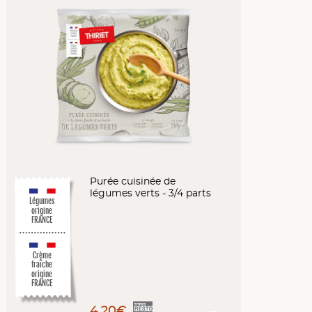
Purée cuisinée de
légumes verts - 3/4 parts
Légumes
origine
FRANCE
Crème
fraîche
origine
FRANCE
4,20€