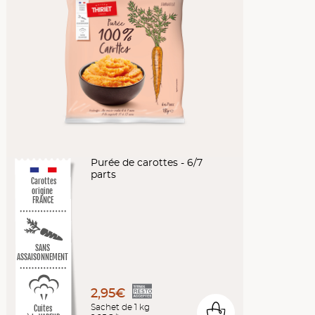
Purée de carottes - 6/7
parts
Carottes
origine
FRANCE
SANS
ASSAISONNEMENT
2,95€
Sachet de 1 kg
Cuites
0