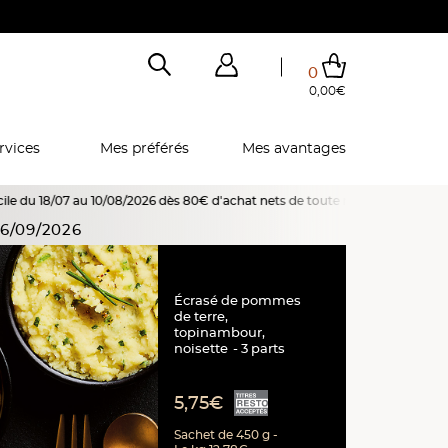
0
0,00€
Total de mes achats
0,00€
Voir mon panier
Voir mon panier
Voir mon panier
Voir mon panier
Hors frais éventuels liés au service choisi
rvices
Mes préférés
Mes avantages
/08/2026 dès 80€ d'achat nets de toute remise, promotion ou offre spéciale
6/09/2026
Écrasé de pommes
de terre,
topinambour,
noisette
3 parts
5,75€
Sachet de 450 g -