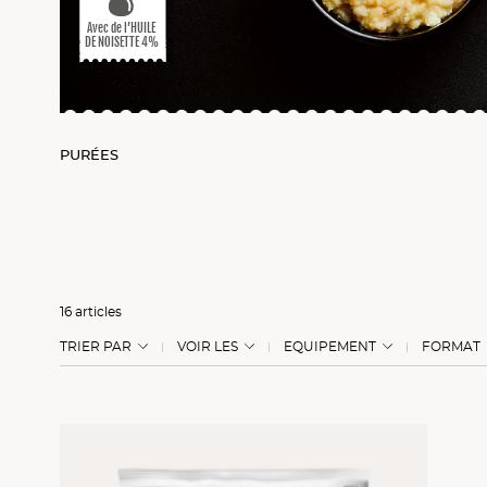
ons
Avec de l’HUILE
DE NOISETTE 4%
PURÉES
16 articles
TRIER PAR
VOIR LES
EQUIPEMENT
FORMAT