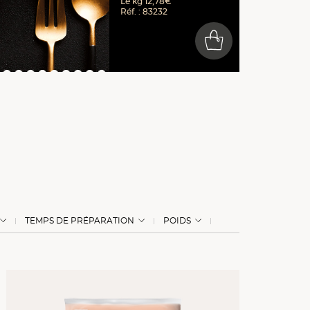
Le kg 12,78€
Réf. : 83232
0
TEMPS DE PRÉPARATION
POIDS