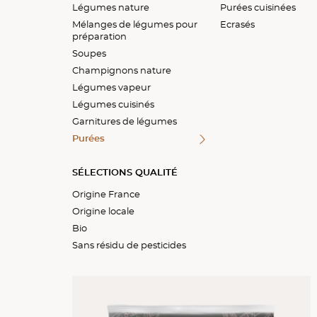
Légumes nature
Haricots
Légumes pour potage
Mélanges de champign
Poêlées assaisonnées
Accompagnements
Purées cuisinées
individuels
Mélanges de légumes pour
Epinards
Ecrasés
préparation
Galettes
Légumineuses
Soupes
Végétal
Carottes
Champignons nature
Légumes oubliés
Légumes vapeur
Légumes du soleil
Légumes cuisinés
Mélanges de légumes
Garnitures de légumes
Autres légumes
Purées
SÉLECTIONS QUALITÉ
Origine France
Origine locale
Bio
Sans résidu de pesticides