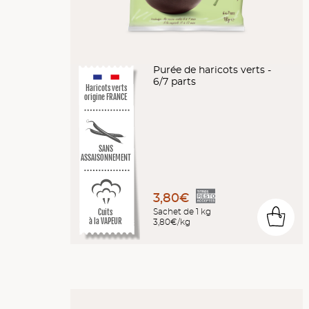
Purée de haricots verts -
6/7 parts
Haricots verts
origine FRANCE
SANS
ASSAISONNEMENT
3,80€
Sachet de 1 kg
Cuits
0
3,80€/kg
à la VAPEUR