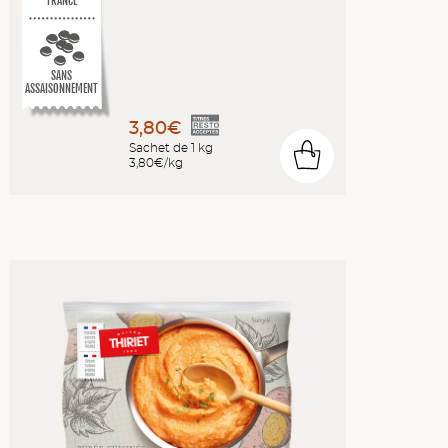
FRANCE
SANS
ASSAISONNEMENT
3,80€
Sachet de 1 kg
0
3,80€/kg