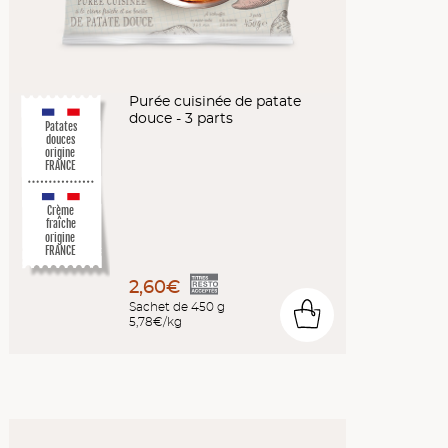
Purée cuisinée de patate
douce - 3 parts
Patates
douces
origine
FRANCE
Crème
fraîche
origine
FRANCE
2,60€
Sachet de 450 g
0
5,78€/kg