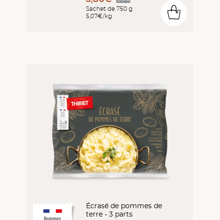
Sachet de 750 g
0
5,07€/kg
Écrasé de pommes de
terre - 3 parts
Pommes