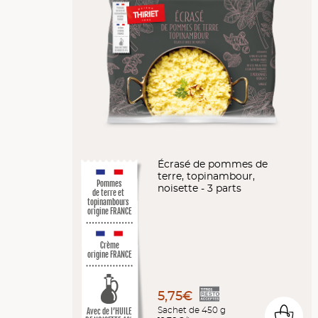
Écrasé de pommes de
terre, topinambour,
Pommes
noisette - 3 parts
de terre et
topinambours
origine FRANCE
Crème
origine FRANCE
5,75€
Sachet de 450 g
Avec de l’HUILE
0