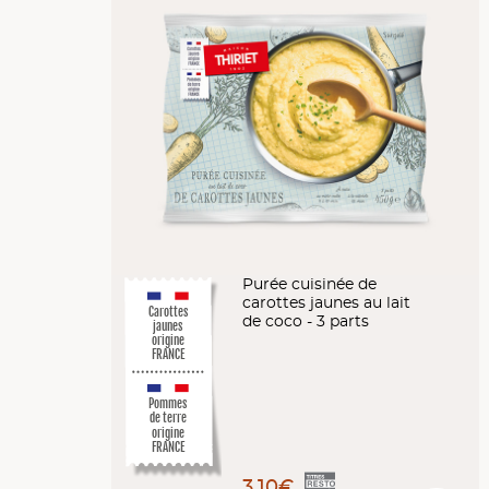
Purée cuisinée de
carottes jaunes au lait
Carottes
de coco - 3 parts
jaunes
origine
FRANCE
Pommes
de terre
origine
FRANCE
3,10€