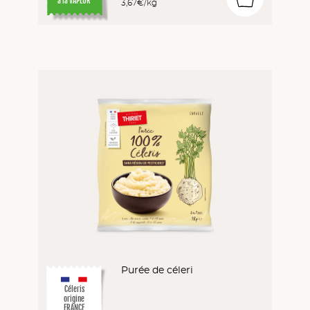
à la VAPEUR
3,67€/kg
Purée de céleri
Céleris
origine
FRANCE