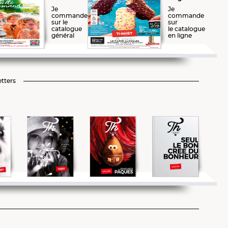
Je
Je
commande
commande
sur le
sur
catalogue
le catalogue
général
en ligne
tters