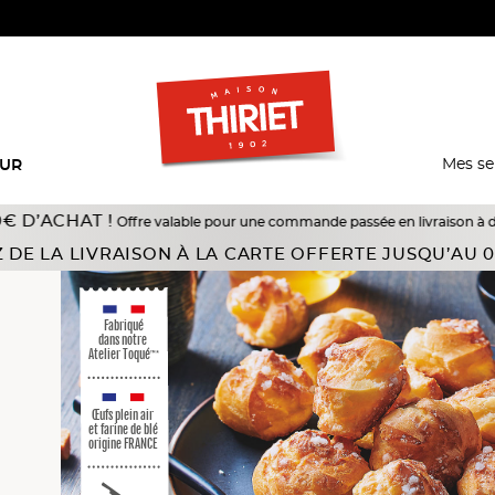
Mes se
EUR
HAT !
Offre valable pour une commande passée en livraison à domicile du 1
 DE LA LIVRAISON À LA CARTE OFFERTE JUSQU’AU 0
Fabriqué
dans notre
Atelier Toqué
™*
Œufs plein air
et farine de blé
origine FRANCE