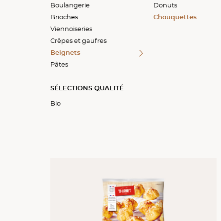
Boulangerie
Petits pains
Briochettes
Les classiques
Galettes et blinis
Pâtes à pizza
Donuts
Brioches
Pains spéciaux
Gaufres
Croûtes à bouchées
Chouquettes
Viennoiseries
Génoises
Crêpes et gaufres
Beignets
Pâtes
SÉLECTIONS QUALITÉ
Bio