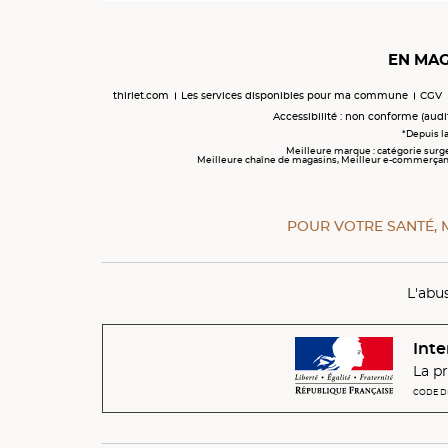
EN MAG
thiriet.com
Les services disponibles pour ma commune
CGV
Accessibilité : non conforme (audi
*Depuis la
Meilleure marque : catégorie surg
Meilleure chaîne de magasins, Meilleur e-commerçant, M
POUR VOTRE SANTÉ, 
L'abu
Inte
La pr
CODE DE 