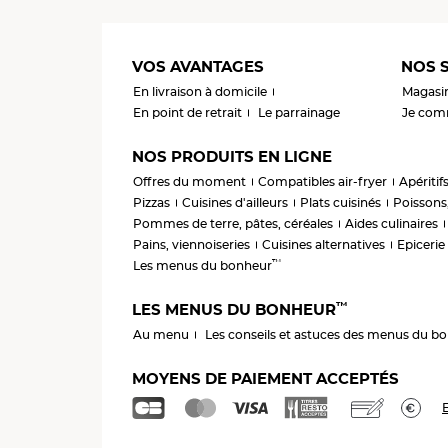
VOS AVANTAGES
NOS S
En livraison à domicile
Magasi
En point de retrait
Le parrainage
Je comm
NOS PRODUITS EN LIGNE
Offres du moment
Compatibles air-fryer
Apéritif
Pizzas
Cuisines d'ailleurs
Plats cuisinés
Poissons,
Pommes de terre, pâtes, céréales
Aides culinaires
Pains, viennoiseries
Cuisines alternatives
Epicerie
™
Les menus du bonheur
™
LES MENUS DU BONHEUR
Au menu
Les conseils et astuces des menus du b
MOYENS DE PAIEMENT ACCEPTÉS
E