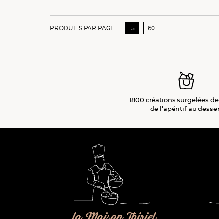
PRODUITS PAR PAGE :
15
60
1800 créations surgelées de
de l’apéritif
au desser
la Maison Thiriet