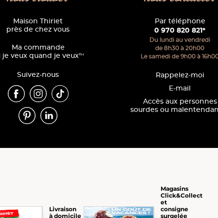
Maison Thiriet
Par téléphone
près de chez vous
0 970 820 821*
Du lundi au vendredi
Ma commande
de 8h30 à 20h00
 je veux quand je veux
™
Le samedi de 9h00 à 16h0
Suivez-nous
Rappelez-moi
E-mail
Accès aux personnes
sourdes ou malentendan
Magasins
Click&Collect
et
consigne
Livraison
surgelée
à domicile