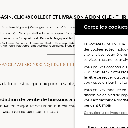
ASIN, CLICK&COLLECT ET LIVRAISON À DOMICILE - THIR
Gérez les cookies
Mentions légales
Catalogue produits
Gérez les cookies
Charte cookies
Médiatio
t en cours)
Fiche produit relative aux qualités ou caractéristiques environnementales
 France : prix d’un appel local - Depuis la Belgique et le Luxembourg (préfixe 00 33) : tarifs selon 
elés. Etude réalisée en France par Qualimétrie pour Gabaon du 28 octobre 2025 au 02 février 202
La Société GLACES THIRIET
eilleure relation clients : catégorie surgelés. Étude réalisée en France par Qualimétrie pour Ga
des cookies et technologie
site, analyser et améliorer
services, mesurer et analy
MANGEZ AU MOINS CINQ FRUITS ET LÉGUMES PAR JOUR.
WWW
Vous pouvez accepter ou re
« Tout refuser ». Votre re
fenêtre de recueil du con
cookies selon leur finalit
s d'alcool est dangereux pour la santé, à consommer avec modér
Vous pouvez modifier vo
disponible en pied de page
rdiction de vente de boissons alcooliques aux mineurs
vous empêcher de profiter
pendant
6 mois
.
euve de majorité de l’acheteur est exigée au moment de la vente
Consulter la politique coo
LA SANTÉ PUBLIQUE, ART. L. 3342-1 ET L. 3353-3
Personnaliser mes 