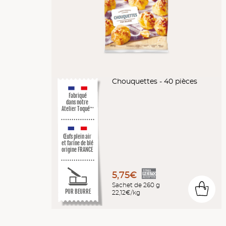
Chouquettes - 40 pièces
Fabriqué
dans notre
Atelier Toqué
™*
Œufs plein air
et farine de blé
origine FRANCE
5,75€
Sachet de 260 g
0
PUR BEURRE
22,12€/kg