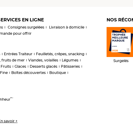
ERVICES EN LIGNE
NOS RÉCO
ns
Consignes surgelées
Livraison à domicile
ande pour offrir
s
Entrées Traiteur
Feuilletés, crêpes, snacking
 fruits de mer
Viandes, volailles
Légumes
Surgelés
Fruits
Glaces
Desserts glacés
Pâtisseries
 Fine
Boîtes découvertes
Boutique
™
onheur
n savoir +