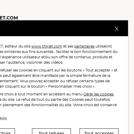
IET.COM
n
Bien-être animal
Consignes de tri
Espace presse
Contact
Exercer son droit de rétractation
opérateurs.
6 auprès de 122 503 consommateurs.
, éditeur du site
www.thiriet.com
et ses
partenaires
utilise(nt)
baon du 27 Mars au 07 Juillet 2025 sur 1 246 417 votes.
s similaires aux fins suivantes : faciliter le bon fonctionnement du
 l’expérience utilisateur et/ou son offre de contenus, produits et
ser l’audience, visionner des vidéos.
.MANGERBOUGER.FR
fuser les cookies en cliquant sur les boutons « Tout accepter » et
fus peut également être manifesté par la simple fermeture de la
sentement. Vous pouvez accepter ou refuser certains types de
é en cliquant sur le bouton « Personnaliser mes choix ».
ation.
tre choix à tout moment en accédant au menu
Gérer les cookies
 du site. Le refus de tout ou partie des Cookies peut toutefois
 de moins de 18 ans
 pleinement des fonctionnalités du site. Votre choix est conservé
 en ligne.
kies
choix
Tout refuser
Tout accepter