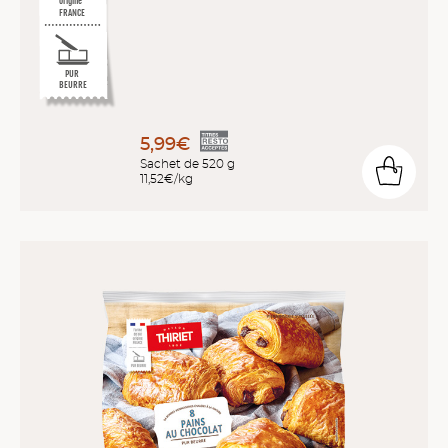
origine
FRANCE
PUR
BEURRE
5,99€
Sachet de 520 g
11,52€/kg