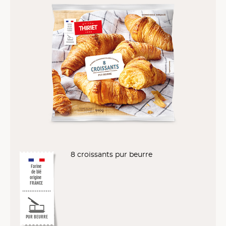
8 croissants pur beurre
Farine
de blé
origine
FRANCE
PUR BEURRE