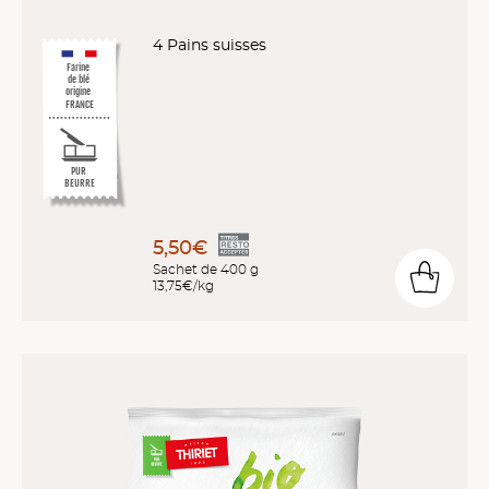
4 Pains suisses
Farine
de blé
origine
FRANCE
PUR
BEURRE
5,50€
Sachet de 400 g
13,75€/kg