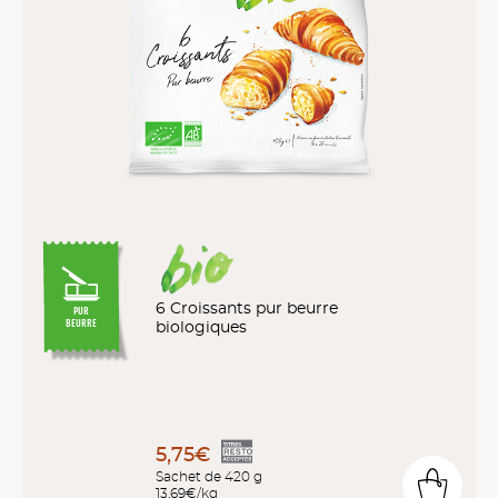
6 Croissants pur beurre
PUR
biologiques
BEURRE
5,75€
Sachet de 420 g
13,69€/kg