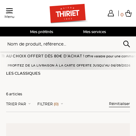
0
Menu
Total de mes achats
0,00€
Voir mon panier
Voir mon panier
Voir mon panier
Voir mon panier
Hors frais éventuels liés au service choisi
Mes préférés
Mes services
 CHOIX OFFERT DÈS 80€ D’ACHAT !
Offre valable pour une commande passée en
Accueil
Pains, viennoiseries
Viennoiseries
Les classiques
PROFITEZ DE LA LIVRAISON À LA CARTE OFFERTE JUSQU’AU 06/09/2026
LES CLASSIQUES
6 articles
Réinitialiser
TRIER PAR
FILTRER
(0)