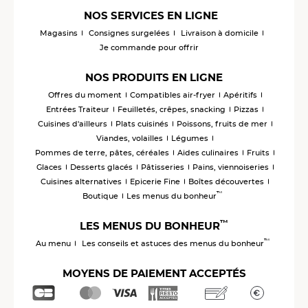
NOS SERVICES EN LIGNE
Magasins
Consignes surgelées
Livraison à domicile
Je commande pour offrir
NOS PRODUITS EN LIGNE
Offres du moment
Compatibles air-fryer
Apéritifs
Entrées Traiteur
Feuilletés, crêpes, snacking
Pizzas
Cuisines d'ailleurs
Plats cuisinés
Poissons, fruits de mer
Viandes, volailles
Légumes
Pommes de terre, pâtes, céréales
Aides culinaires
Fruits
Glaces
Desserts glacés
Pâtisseries
Pains, viennoiseries
Cuisines alternatives
Epicerie Fine
Boîtes découvertes
™
Boutique
Les menus du bonheur
™
LES MENUS DU BONHEUR
™
Au menu
Les conseils et astuces des menus du bonheur
MOYENS DE PAIEMENT ACCEPTÉS