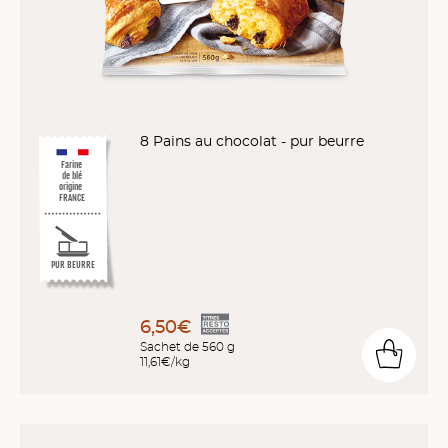
8 Pains au chocolat - pur beurre
Farine
de blé
origine
FRANCE
PUR BEURRE
6,50€
Sachet de 560 g
11,61€/kg