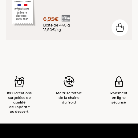
Préparés avec
du beurre
Charentes-
6,95€
Poitou AOP*
Boîte de 440 g
15,80€/kg
1800 créations
Maîtrise totale
Paiement
surgelées de
de la chaîne
en ligne
qualité
du froid
sécurisé
de l’apéritif
au dessert