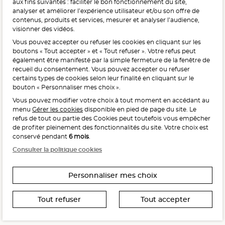
aux fins suivantes : faciliter le bon fonctionnement du site,
LÉGUMES PAR JOUR.
WWW.MANGERBOUGER.FR
analyser et améliorer l’expérience utilisateur et/ou son offre de
contenus, produits et services, mesurer et analyser l’audience,
visionner des vidéos.
Vous pouvez accepter ou refuser les cookies en cliquant sur les
L'abus d'alcool est dangereux pour la santé, à consommer
boutons « Tout accepter » et « Tout refuser ». Votre refus peut
avec modération.
également être manifesté par la simple fermeture de la fenêtre de
recueil du consentement. Vous pouvez accepter ou refuser
certains types de cookies selon leur finalité en cliquant sur le
bouton « Personnaliser mes choix ».
Vous pouvez modifier votre choix à tout moment en accédant au
menu
Gérer les cookies
disponible en pied de page du site. Le
refus de tout ou partie des Cookies peut toutefois vous empêcher
Interdiction de vente de boissons alcooliques
de profiter pleinement des fonctionnalités du site. Votre choix est
aux mineurs de moins de 18 ans
conservé pendant
6 mois
.
La preuve de majorité de l’acheteur est exigée au moment
Consulter la politique cookies
de la vente en ligne.
CODE DE LA SANTÉ PUBLIQUE, ART. L. 3342-1 ET L. 3353-3
Personnaliser mes choix
Tout refuser
Tout accepter