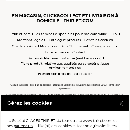
EN MAGASIN, CLICK&COLLECT ET LIVRAISON À
DOMICILE - THIRIET.COM
thiriet.com
Les services disponibles pour ma commune
CGV
Mentions légales
Catalogue produits
Gérez les cookies
Charte cookies
Médiation
Bien-être animal
Consignes de tri
Espace presse
Contact
Accessibilité : non conforme (audit en cours)
Fiche produit relative aux qualités ou caractéristiques
environnementales
Exercer son droit de rétractation
*Depuis la France : prix d’un appel local - Depuis la Belgique et le Luxembourg (préfixe 00 33) : tarifs selon
opérateurs.
Meilleure marque : catégorie surgelés. Etude réalisée en France par Qualimétrie pour Gabaon du 28 octobre 2025
au 02 février 2026 auprès de 122 503 consommateurs.
Gérez les cookies
Meilleure chaîne de magasins, Meilleur e-commerçant, Meilleure relation clients : catégorie surgelés. Étude
réalisée en France par Qualimétrie pour Gabaon du 27 Mars au 07 Juillet 2025 sur 1 246 417 votes.
La Société GLACES THIRIET, éditeur du site
www.thiriet.com
et
ses
partenaires
utilise(nt) des cookies et technologies similaires
POUR VOTRE SANTÉ, MANGEZ AU MOINS CINQ FRUITS ET