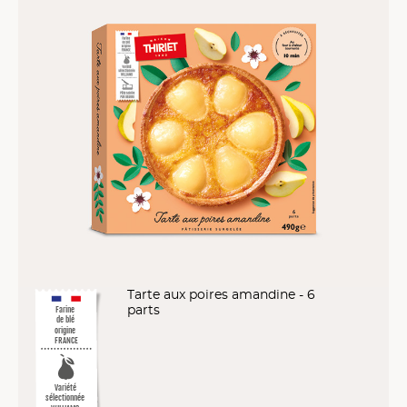
Tarte aux poires amandine - 6
parts
Farine
de blé
origine
FRANCE
Variété
sélectionnée