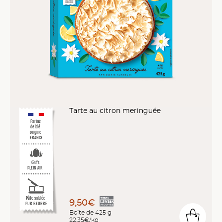
Tarte au citron meringuée
Farine
de blé
origine
FRANCE
Œufs
PLEIN AIR
Pâte sablée
9,50€
PUR BEURRE
Boîte de 425 g
22,35€/kg