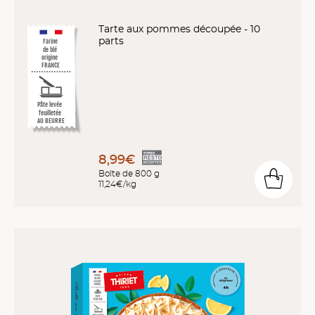
Tarte aux pommes découpée - 10
parts
Farine
de blé
origine
FRANCE
Pâte levée
feuilletée
AU BEURRE
8,99€
Boîte de 800 g
11,24€/kg