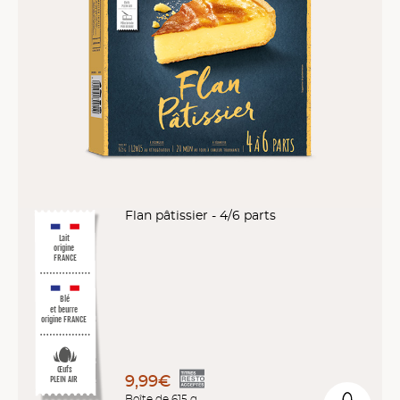
Flan pâtissier - 4/6 parts
Lait
origine
FRANCE
Blé
et beurre
origine FRANCE
Œufs
9,99€
PLEIN AIR
Boîte de 615 g