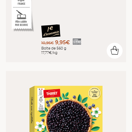
origine
FRANCE
Pâte sablée
PUR BEURRE
9,95€
10,95€
Boîte de 560 g
17,77€/kg