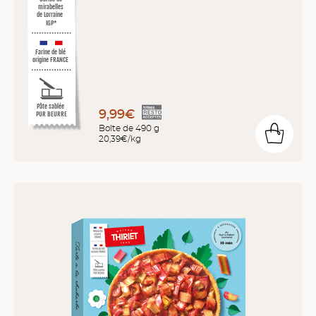
mirabelles
de Lorraine
IGP*
Farine de blé
origine FRANCE
Pâte sablée
9,99€
PUR BEURRE
Boîte de 490 g
20,39€/kg