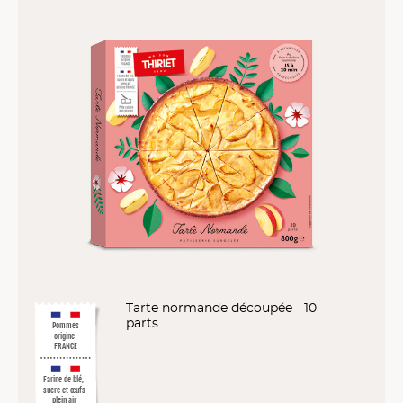
Tarte normande découpée - 10
parts
Pommes
origine
FRANCE
Farine de blé,
sucre et œufs
plein air