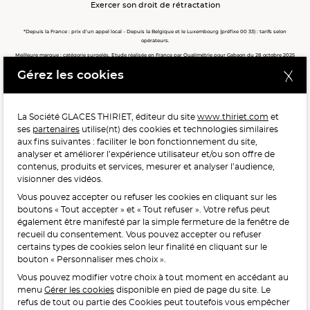
Exercer son droit de rétractation
*Depuis la France : prix d’un appel local - Depuis la Belgique et le Luxembourg (préfixe 00 33) : tarifs selon
opérateurs.
Meilleure marque : catégorie surgelés. Etude réalisée en France par Qualimétrie pour Gabaon du 28 octobre 2025
au 02 février 2026 auprès de 122 503 consommateurs.
Gérez les cookies
Meilleure chaîne de magasins, Meilleur e-commerçant, Meilleure relation clients : catégorie surgelés. Étude
réalisée en France par Qualimétrie pour Gabaon du 27 Mars au 07 Juillet 2025 sur 1 246 417 votes.
La Société GLACES THIRIET, éditeur du site
www.thiriet.com
et
ses
partenaires
utilise(nt) des cookies et technologies similaires
POUR VOTRE SANTÉ, MANGEZ AU MOINS CINQ FRUITS ET
aux fins suivantes : faciliter le bon fonctionnement du site,
LÉGUMES PAR JOUR.
WWW.MANGERBOUGER.FR
analyser et améliorer l’expérience utilisateur et/ou son offre de
contenus, produits et services, mesurer et analyser l’audience,
visionner des vidéos.
Vous pouvez accepter ou refuser les cookies en cliquant sur les
L'abus d'alcool est dangereux pour la santé, à consommer
boutons « Tout accepter » et « Tout refuser ». Votre refus peut
avec modération.
également être manifesté par la simple fermeture de la fenêtre de
recueil du consentement. Vous pouvez accepter ou refuser
certains types de cookies selon leur finalité en cliquant sur le
bouton « Personnaliser mes choix ».
Vous pouvez modifier votre choix à tout moment en accédant au
menu
Gérer les cookies
disponible en pied de page du site. Le
refus de tout ou partie des Cookies peut toutefois vous empêcher
Interdiction de vente de boissons alcooliques