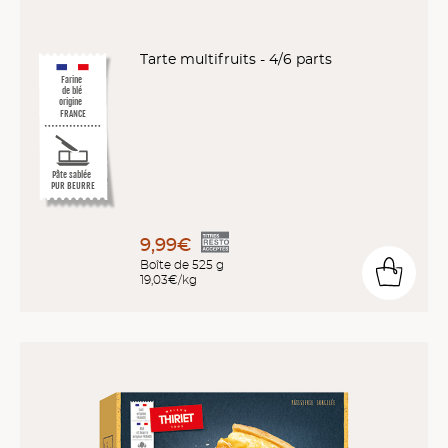
Tarte multifruits - 4/6 parts
Farine
de blé
origine
FRANCE
Pâte sablée
PUR BEURRE
9,99€
Boîte de 525 g
19,03€/kg