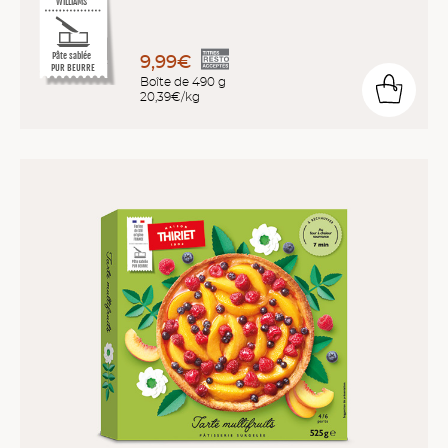
WILLIAMS
Pâte sablée
9,99€
PUR BEURRE
Boîte de 490 g
20,39€/kg