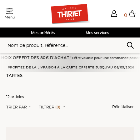
0
Menu
Total de mes achats
0,00€
Voir mon panier
Voir mon panier
Voir mon panier
Voir mon panier
Hors frais éventuels liés au service choisi
Mes préférés
Mes services
FERT DÈS 80€ D’ACHAT !
Offre valable pour une commande passée en livraison à 
Accueil
Pâtisseries
Pâtisseries à partager
Tartes
PROFITEZ DE LA LIVRAISON À LA CARTE OFFERTE JUSQU’AU 06/09/2026
TARTES
12 articles
Réinitialiser
TRIER PAR
FILTRER
(0)