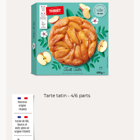
Tarte tatin - 4/6 parts
Pommes
origine
FRANCE
Farine de blé,
beurre et
œufs plein air
origine FRANCE