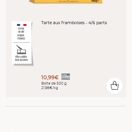
Tarte aux framboises - 4/6 parts
Farine
de blé
origine
FRANCE
Pâte sablée
PUR BEURRE
10,99€
Boîte de 500 g
21,98€/kg