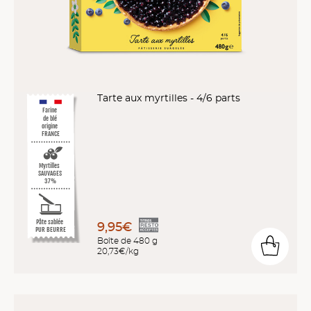
Tarte aux myrtilles - 4/6 parts
Farine
de blé
origine
FRANCE
Myrtilles
SAUVAGES
3
7
%
Pâte sablée
9,95€
PUR BEURRE
Boîte de 480 g
20,73€/kg