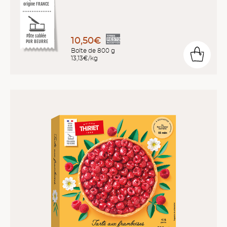
origine FRANCE
Pâte sablée
10,50€
PUR BEURRE
Boîte de 800 g
13,13€/kg