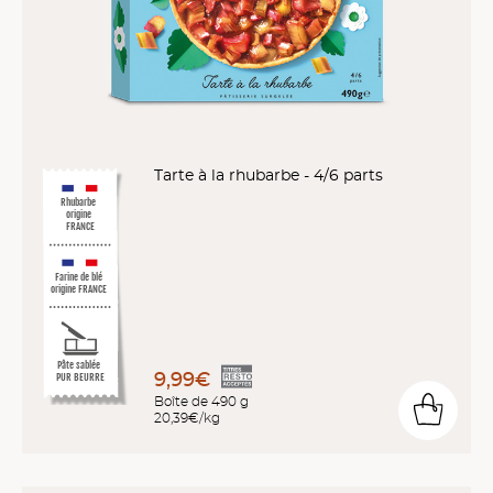
Tarte à la rhubarbe - 4/6 parts
Rhubarbe
origine
FRANCE
Farine de blé
origine FRANCE
Pâte sablée
9,99€
PUR BEURRE
Boîte de 490 g
20,39€/kg