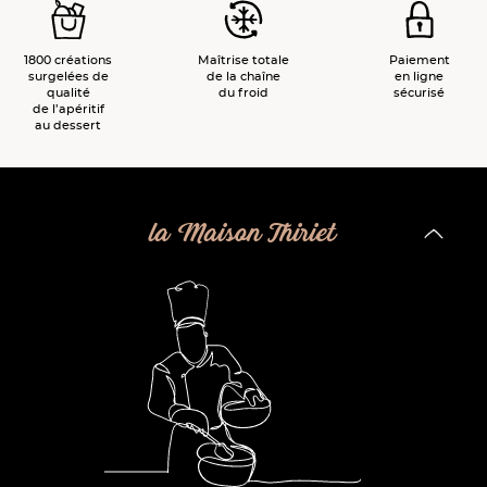
1800 créations
Maîtrise totale
Paiement
surgelées de
de la chaîne
en ligne
qualité
du froid
sécurisé
de l’apéritif
au dessert
la Maison Thiriet