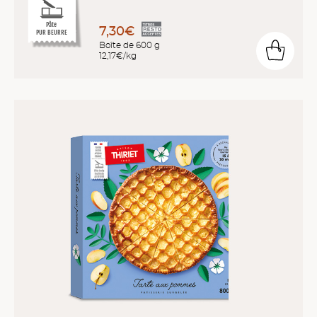
Pâte
7,30€
PUR BEURRE
Boîte de 600 g
12,17€/kg