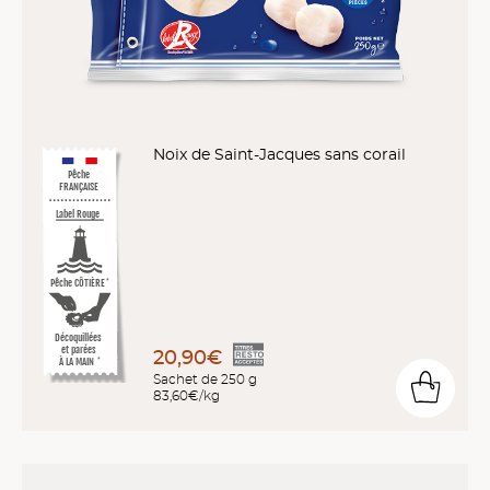
Noix de Saint-Jacques sans corail
Pêche
FRANÇAISE
Label Rouge
Pêche CÔTIÈRE
*
Décoquillées
et parées
20,90€
À LA MAIN
*
Sachet de 250 g
83,60€/kg