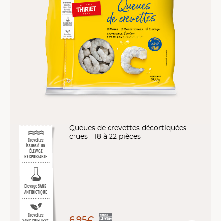
Queues de crevettes décortiquées
crues - 18 à 22 pièces
Crevettes
issues d'un
ÉLEVAGE
RESPONSABLE
Élevage SANS
ANTIBIOTIQUE
Crevettes
6,95€
SANS SULFITES*