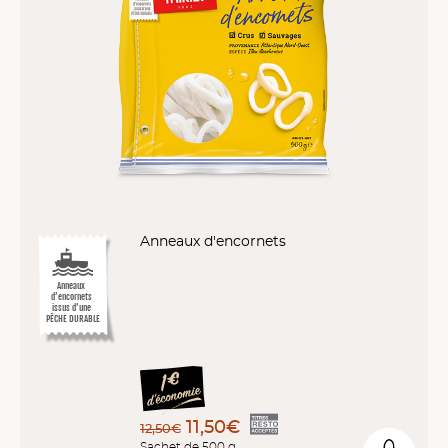
Anneaux d'encornets
Anneaux
d’encornets
issus d’une
PÊCHE DURABLE
11,50€
12,50€
Sachet de 500 g