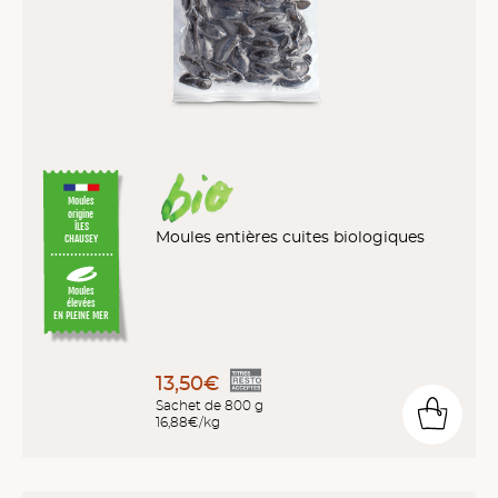
Moules
origine
ÎLES
Moules entières cuites biologiques
CHAUSEY
Moules
élevées
EN PLEINE MER
13,50€
Sachet de 800 g
16,88€/kg