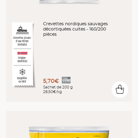
Crevettes nordiques sauvages
décortiquées cuites - 160/200
pièces
Crevettes issues
d’une PÊCHE
DURABLE
Origine
NORVÈGE
Surgelées
5,70€
en MER
Sachet de 200 g
28,50€/kg