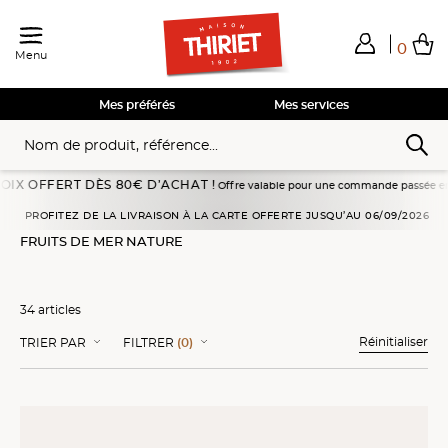
0
Menu
Total de mes achats
0,00€
Voir mon panier
Voir mon panier
Voir mon panier
Voir mon panier
Hors frais éventuels liés au service choisi
Mes préférés
Mes services
 DÈS 80€ D’ACHAT !
Offre valable pour une commande passée en livraison à domic
Accueil
Poissons, fruits de mer
Fruits de mer nature
PROFITEZ DE LA LIVRAISON À LA CARTE OFFERTE JUSQU’AU 06/09/2026
FRUITS DE MER NATURE
34 articles
Réinitialiser
TRIER PAR
FILTRER
(0)