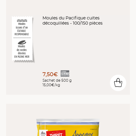
Moules du Pacifique cuites
décoquillées - 100/150 pièces
Moules
issues d'un
ÉLEVAGE
RESPONSABLE
Moules
de cordes
élevées
EN PLEINE MER
7,50€
Sachet de 500 g
15,00€/kg