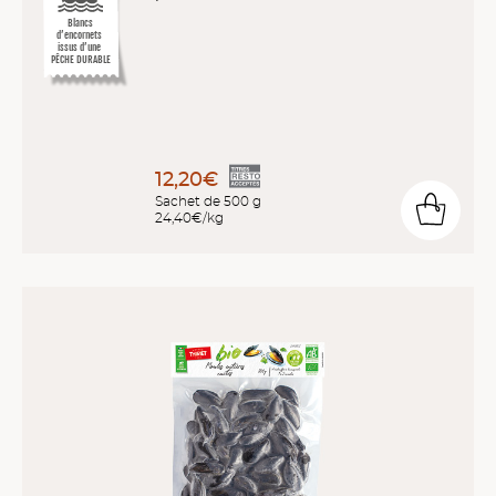
Blancs
d’encornets
issus d’une
PÊCHE DURABLE
12,20€
Sachet de 500 g
24,40€/kg