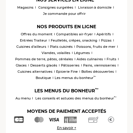
Magasins
Consignes surgelées
Livraison à domicile
Je commande pour offrir
NOS PRODUITS EN LIGNE
Offres du moment
Compatibles air-fryer
Apéritifs
Entrées Traiteur
Feuilletés, crêpes, snacking
Pizzas
Cuisines d'ailleurs
Plats cuisinés
Poissons, fruits de mer
Viandes, volailles
Légumes
Pommes de terre, pâtes, céréales
Aides culinaires
Fruits
Glaces
Desserts glacés
Pâtisseries
Pains, viennoiseries
Cuisines alternatives
Epicerie Fine
Boîtes découvertes
™
Boutique
Les menus du bonheur
™
LES MENUS DU BONHEUR
™
Au menu
Les conseils et astuces des menus du bonheur
MOYENS DE PAIEMENT ACCEPTÉS
En savoir +