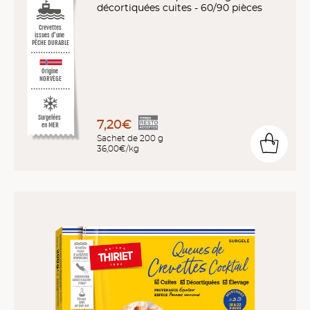
décortiquées cuites - 60/90 pièces
Crevettes
issues d’une
PÊCHE DURABLE
Origine
NORVÈGE
Surgelées
7,20€
en MER
Sachet de 200 g
36,00€/kg