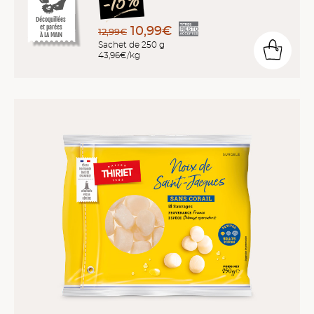
Décoquillées
et parées
10,99€
12,99€
À LA MAIN
Sachet de 250 g
43,96€/kg