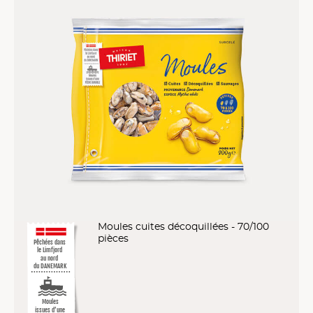
Moules cuites décoquillées - 70/100
pièces
Pêchées dans
le Limfjord
au nord
du DANEMARK
Moules
issues d’une