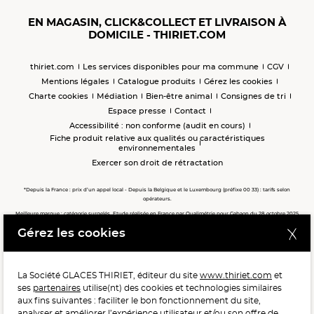
EN MAGASIN, CLICK&COLLECT ET LIVRAISON À
DOMICILE - THIRIET.COM
thiriet.com
Les services disponibles pour ma commune
CGV
Mentions légales
Catalogue produits
Gérez les cookies
Charte cookies
Médiation
Bien-être animal
Consignes de tri
Espace presse
Contact
Accessibilité : non conforme (audit en cours)
Fiche produit relative aux qualités ou caractéristiques
environnementales
Exercer son droit de rétractation
*Depuis la France : prix d’un appel local - Depuis la Belgique et le Luxembourg (préfixe 00 33) : tarifs selon
opérateurs.
Meilleure marque : catégorie surgelés. Etude réalisée en France par Qualimétrie pour Gabaon du 28 octobre 2025
au 02 février 2026 auprès de 122 503 consommateurs.
Gérez les cookies
Meilleure chaîne de magasins, Meilleur e-commerçant, Meilleure relation clients : catégorie surgelés. Étude
réalisée en France par Qualimétrie pour Gabaon du 27 Mars au 07 Juillet 2025 sur 1 246 417 votes.
La Société GLACES THIRIET, éditeur du site
www.thiriet.com
et
ses
partenaires
utilise(nt) des cookies et technologies similaires
POUR VOTRE SANTÉ, MANGEZ AU MOINS CINQ FRUITS ET
aux fins suivantes : faciliter le bon fonctionnement du site,
LÉGUMES PAR JOUR.
WWW.MANGERBOUGER.FR
analyser et améliorer l’expérience utilisateur et/ou son offre de