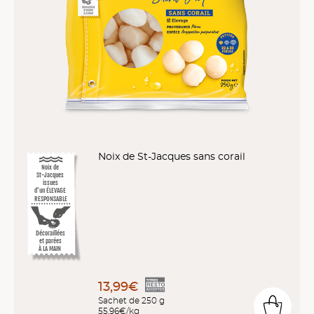
Noix de St-Jacques sans corail
Noix de
St-Jacques
issues
d’un ÉLEVAGE
RESPONSABLE
Décoraillées
et parées
À LA MAIN
13,99€
Sachet de 250 g
55,96€/kg