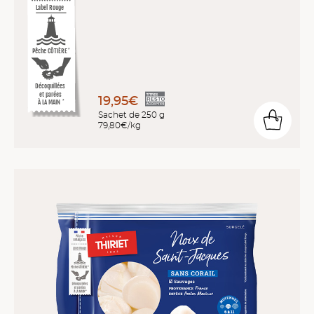
Label Rouge
Pêche CÔTIÈRE
*
Décoquillées
et parées
19,95€
À LA MAIN
*
Sachet de 250 g
79,80€/kg