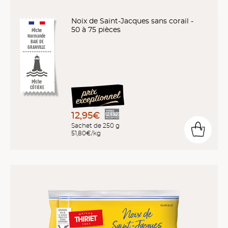
Noix de Saint-Jacques sans corail -
50 à 75 pièces
Pêche
Normande
BAIE DE
GRANVILLE
Pêche
CÔTIÈRE
12,95€
Sachet de 250 g
51,80€/kg