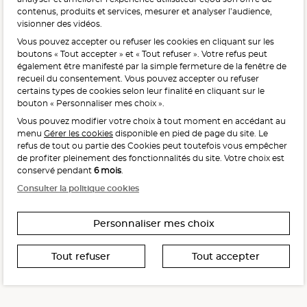
contenus, produits et services, mesurer et analyser l’audience,
visionner des vidéos.
Vous pouvez accepter ou refuser les cookies en cliquant sur les
L'abus d'alcool est dangereux pour la santé, à consommer
boutons « Tout accepter » et « Tout refuser ». Votre refus peut
avec modération.
également être manifesté par la simple fermeture de la fenêtre de
recueil du consentement. Vous pouvez accepter ou refuser
certains types de cookies selon leur finalité en cliquant sur le
bouton « Personnaliser mes choix ».
Vous pouvez modifier votre choix à tout moment en accédant au
menu
Gérer les cookies
disponible en pied de page du site. Le
refus de tout ou partie des Cookies peut toutefois vous empêcher
Interdiction de vente de boissons alcooliques
de profiter pleinement des fonctionnalités du site. Votre choix est
aux mineurs de moins de 18 ans
conservé pendant
6 mois
.
La preuve de majorité de l’acheteur est exigée au moment
Consulter la politique cookies
de la vente en ligne.
CODE DE LA SANTÉ PUBLIQUE, ART. L. 3342-1 ET L. 3353-3
Personnaliser mes choix
Tout refuser
Tout accepter