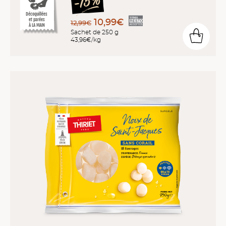
Décoquillées
et parées
10,99€
12,99€
À LA MAIN
Sachet de 250 g
43,96€/kg