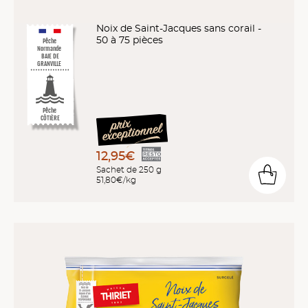
Noix de Saint-Jacques sans corail -
50 à 75 pièces
Pêche
Normande
BAIE DE
GRANVILLE
Pêche
CÔTIÈRE
12,95€
Sachet de 250 g
51,80€/kg