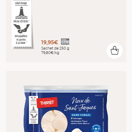
Label Rouge
Pêche CÔTIÈRE
*
Décoquillées
et parées
19,95€
À LA MAIN
*
Sachet de 250 g
79,80€/kg