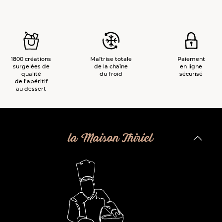
1800 créations
Maîtrise totale
Paiement
surgelées de
de la chaîne
en ligne
qualité
du froid
sécurisé
de l’apéritif
au dessert
la Maison Thiriet