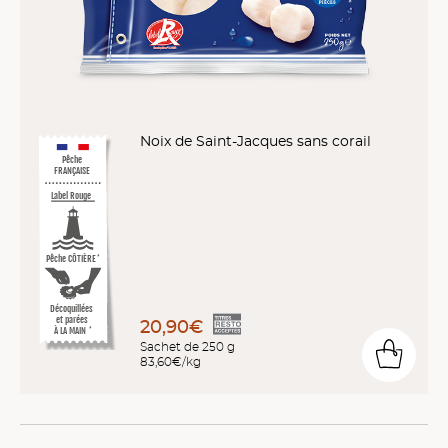
Noix de Saint-Jacques sans corail
Pêche
FRANÇAISE
Label Rouge
Pêche CÔTIÈRE
*
Décoquillées
et parées
20,90€
À LA MAIN
*
Sachet de 250 g
83,60€/kg