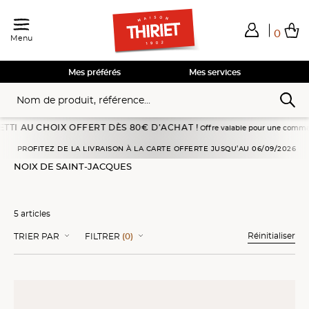
0
Menu
Total de mes achats
0,00€
Voir mon panier
Voir mon panier
Voir mon panier
Voir mon panier
Hors frais éventuels liés au service choisi
Mes préférés
Mes services
U CHOIX OFFERT DÈS 80€ D’ACHAT !
Offre valable pour une commande passée 
Poissons, fruits de mer
Fruits de mer nature
Noix de Saint-Jacques
PROFITEZ DE LA LIVRAISON À LA CARTE OFFERTE JUSQU’AU 06/09/2026
NOIX DE SAINT-JACQUES
5 articles
Réinitialiser
TRIER PAR
FILTRER
(0)