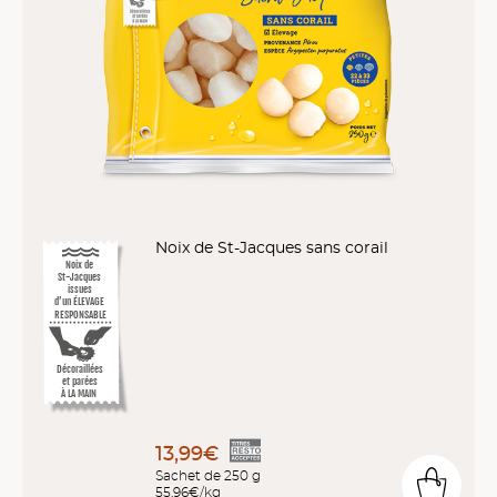
Noix de St-Jacques sans corail
Noix de
St-Jacques
issues
d’un ÉLEVAGE
RESPONSABLE
Décoraillées
et parées
À LA MAIN
13,99€
Sachet de 250 g
55,96€/kg