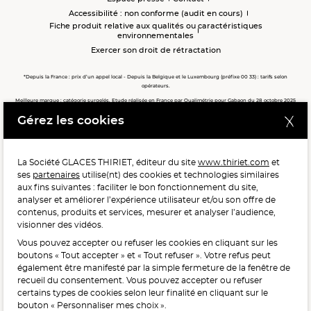
Accessibilité : non conforme (audit en cours)
Fiche produit relative aux qualités ou caractéristiques
environnementales
Exercer son droit de rétractation
*Depuis la France : prix d’un appel local - Depuis la Belgique et le Luxembourg (préfixe 00 33) : tarifs selon
opérateurs.
Meilleure marque : catégorie surgelés. Etude réalisée en France par Qualimétrie pour Gabaon du 28 octobre 2025
au 02 février 2026 auprès de 122 503 consommateurs.
Gérez les cookies
Meilleure chaîne de magasins, Meilleur e-commerçant, Meilleure relation clients : catégorie surgelés. Étude
réalisée en France par Qualimétrie pour Gabaon du 27 Mars au 07 Juillet 2025 sur 1 246 417 votes.
La Société GLACES THIRIET, éditeur du site
www.thiriet.com
et
ses
partenaires
utilise(nt) des cookies et technologies similaires
POUR VOTRE SANTÉ, MANGEZ AU MOINS CINQ FRUITS ET
aux fins suivantes : faciliter le bon fonctionnement du site,
LÉGUMES PAR JOUR.
WWW.MANGERBOUGER.FR
analyser et améliorer l’expérience utilisateur et/ou son offre de
contenus, produits et services, mesurer et analyser l’audience,
visionner des vidéos.
Vous pouvez accepter ou refuser les cookies en cliquant sur les
L'abus d'alcool est dangereux pour la santé, à consommer
boutons « Tout accepter » et « Tout refuser ». Votre refus peut
avec modération.
également être manifesté par la simple fermeture de la fenêtre de
recueil du consentement. Vous pouvez accepter ou refuser
certains types de cookies selon leur finalité en cliquant sur le
bouton « Personnaliser mes choix ».