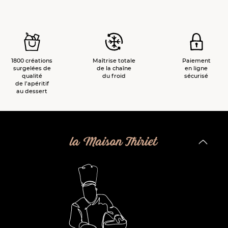
1800 créations
Maîtrise totale
Paiement
surgelées de
de la chaîne
en ligne
qualité
du froid
sécurisé
de l’apéritif
au dessert
la Maison Thiriet