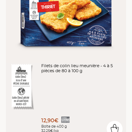
Filets de colin lieu meunière - 4 à 5
pièces de 80 à 100 g
Colin (lieu)
issu d’une
PÊCHE DURABLE
Colin (lieu) pêché
en ATLANTIQUE
NORD-EST
12,90€
Boîte de 400 g
32,25€/kg