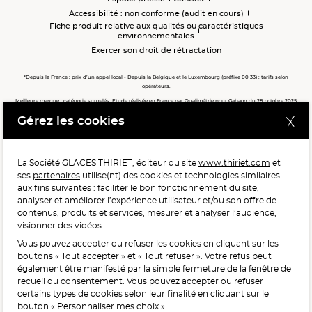
Accessibilité : non conforme (audit en cours)
Fiche produit relative aux qualités ou caractéristiques
environnementales
Exercer son droit de rétractation
*Depuis la France : prix d’un appel local - Depuis la Belgique et le Luxembourg (préfixe 00 33) : tarifs selon
opérateurs.
Meilleure marque : catégorie surgelés. Etude réalisée en France par Qualimétrie pour Gabaon du 28 octobre 2025
au 02 février 2026 auprès de 122 503 consommateurs.
Gérez les cookies
Meilleure chaîne de magasins, Meilleur e-commerçant, Meilleure relation clients : catégorie surgelés. Étude
réalisée en France par Qualimétrie pour Gabaon du 27 Mars au 07 Juillet 2025 sur 1 246 417 votes.
La Société GLACES THIRIET, éditeur du site
www.thiriet.com
et
ses
partenaires
utilise(nt) des cookies et technologies similaires
POUR VOTRE SANTÉ, MANGEZ AU MOINS CINQ FRUITS ET
aux fins suivantes : faciliter le bon fonctionnement du site,
LÉGUMES PAR JOUR.
WWW.MANGERBOUGER.FR
analyser et améliorer l’expérience utilisateur et/ou son offre de
contenus, produits et services, mesurer et analyser l’audience,
visionner des vidéos.
Vous pouvez accepter ou refuser les cookies en cliquant sur les
L'abus d'alcool est dangereux pour la santé, à consommer
boutons « Tout accepter » et « Tout refuser ». Votre refus peut
avec modération.
également être manifesté par la simple fermeture de la fenêtre de
recueil du consentement. Vous pouvez accepter ou refuser
certains types de cookies selon leur finalité en cliquant sur le
bouton « Personnaliser mes choix ».