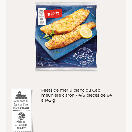
Filets de merlu blanc du Cap
meunière citron - 4/6 pièces de 64
à 142 g
Merlu blanc du
Cap issu d’une
PÊCHE DURABLE
Pêché en
ATLANTIQUE
SUD-EST