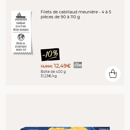
Filets de cabillaud meunière - 4 à 5
pièces de 90 à 110 g
Cabillaud
issu d’une
PÊCHE DURABLE
Pêché en
ATLANTIQUE
NORD-EST
12,49€
13,99€
Boîte de 400 g
31,23€/kg