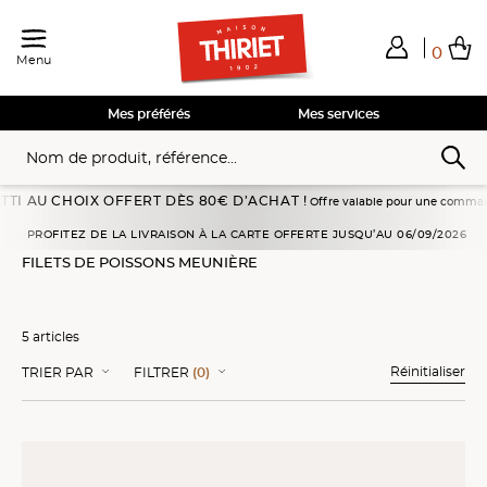
0
Menu
Total de mes achats
0,00€
Voir mon panier
Voir mon panier
Voir mon panier
Voir mon panier
Hors frais éventuels liés au service choisi
Mes préférés
Mes services
U CHOIX OFFERT DÈS 80€ D’ACHAT !
Offre valable pour une commande passée 
Poissons, fruits de mer
Poissons panés
Filets de poissons meunière
PROFITEZ DE LA LIVRAISON À LA CARTE OFFERTE JUSQU’AU 06/09/2026
FILETS DE POISSONS MEUNIÈRE
5 articles
Réinitialiser
TRIER PAR
FILTRER
(0)