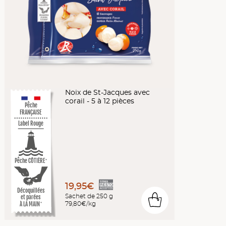
Noix de St-Jacques avec
corail - 5 à 12 pièces
Pêche
FRANÇAISE
Label Rouge
Pêche CÔTIÈRE
*
19,95€
Décoquillées
Sachet de 250 g
et parées
0
79,80€/kg
À LA MAIN
*