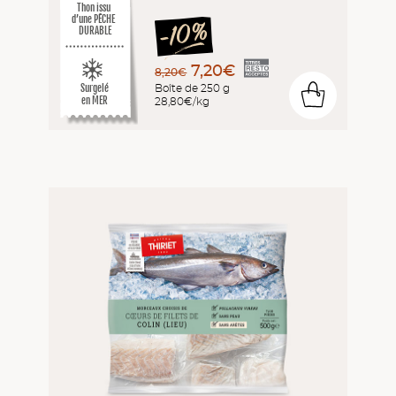
Thon issu
d’une PÊCHE
DURABLE
7,20€
8,20€
Boîte de 250 g
Surgelé
0
en MER
28,80€/kg