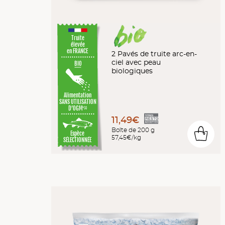
Truite
élevée
en FRANCE
2 Pavés de truite arc-en-
ciel avec peau
BIO
biologiques
Alimentation
SANS UTILISATION
D’OGM
*(1)
11,49€
Boîte de 200 g
0
Espèce
57,45€/kg
SÉLECTIONNÉE