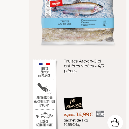
Truites Arc-en-Ciel
entières vidées - 4/5
Truite
pièces
élevée
en FRANCE
Alimentation
SANS UTILISATION
D’OGM*
14,99€
15,99€
Sachet de 1 kg
0
Espèce
14,99€/kg
SÉLECTIONNÉE