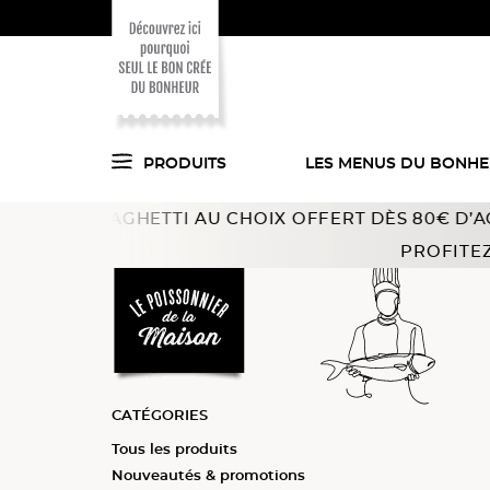
PRODUITS
LES MENUS DU BONH
SPAGHETTI AU CHOIX OFFERT DÈS 80€ D’ACHAT !
Offre 
Voici ce que l'on
Accueil
Poissons, fruits de mer
Sélections Qualité
PROFITEZ
a trouvé pour vous
en cuisine !
CATÉGORIES
Tous les produits
Tous les produits
Tous les produits
Tous les produits
Tous les produits
Tous les produits
Tous les produits
Nouveautés & promotions
Noix de Saint-Jacques
Saumon, truite, omble
Saumon fumé
Poissons cuisinés
Filets de poissons meun