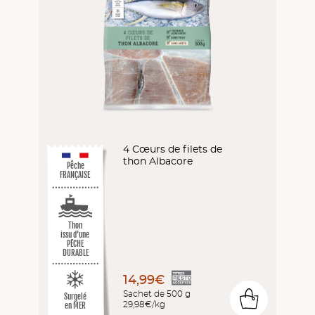
4 Cœurs de filets de
thon Albacore
Pêche
FRANÇAISE
Thon
issu d’une
PÊCHE
DURABLE
14,99€
Sachet de 500 g
Surgelé
0
29,98€/kg
en MER