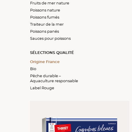
chevalier
Fruits de mer nature
Coquillages et mollusqu
Truite fumée
Fruits de mer cuisinés
Fish & chips
Cabillaud et morue
Poissons nature
Crevettes et gambas
Autres poissons fumés
Filets panés
Colin lieu et d'Alaska
Poissons fumés
Crustacés
Bâtonnets et bouchées
Poissons plats
panés
Traiteur de la mer
Mélanges
Autres poissons blancs
Poissons panés
Thon, maquereau, sardi
Sauces pour poissons
rouget
Poissons d'eau douce
SÉLECTIONS QUALITÉ
Mélanges
Origine France
Bio
Pêche durable –
Aquaculture responsable
Label Rouge